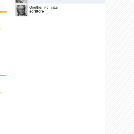
Goethe
(1749
-
1832)
scrittore
›
›