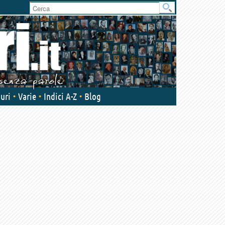
User
area
uri
Varie
Indici A-Z
Blog