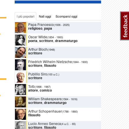
I più popolari
Nati oggi
Scomparsi oggi
Papa Francesco
(1936
-
2025)
religioso
,
papa
›
Oscar Wilde
(1854
-
1900)
poeta
,
scrittore
,
drammaturgo
Arthur Bloch
(1948)
scrittore
Friedrich Wilhelm Nietzsche
(1844
-
1900)
scrittore
,
filosofo
Publilio Siro
(100 a.C.)
scrittore
Totò
(1898
-
1967)
attore
,
comico
›
William Shakespeare
(1564
-
1616)
scrittore
,
drammaturgo
Arthur Schopenhauer
(1788
-
1860)
filosofo
Lucio Anneo Seneca
(4 a.C.
-
65)
scrittore
,
filosofo