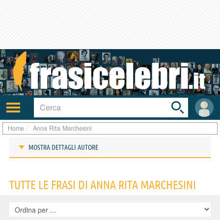
Toggle
search
bar
Attiva/disattiva
User
navigazione
area
Home
Anna Rita Marchesini
MOSTRA DETTAGLI AUTORE
Frasi di Anna Rita Marchesini
TUTTE LE FRASI DI ANNA RITA MARCHESINI