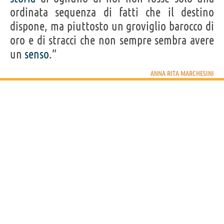
Acquista libri e film di Anna Rita Marchesini su
ordinata sequenza di fatti che il destino
dispone, ma piuttosto un groviglio barocco di
Frasi, citazioni e aforismi di Anna Rita Marchesini
oro e di stracci che non sempre sembra avere
10
IN ITALIANO
un
senso
.”
ANNA RITA MARCHESINI
Personaggi affini per
PROFESSIONE
CONTENUTI