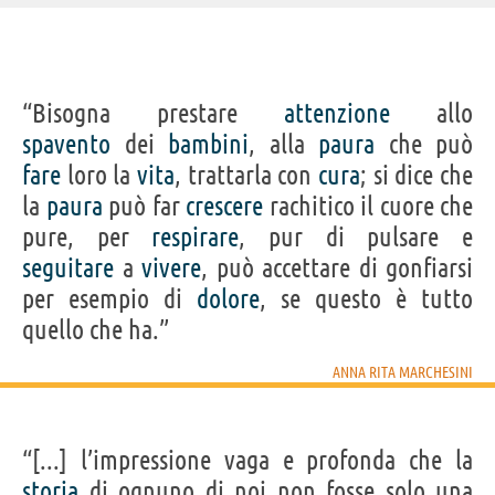
IDENTIKIT E DATI ANAGRAFICI
“Bisogna prestare
attenzione
allo
Nome
Anna Rita
spavento
dei
bambini
, alla
paura
che può
Cognome
Marchesini
Nato
19 novembre 1953
fare
loro la
vita
, trattarla con
cura
; si dice che
Morto
30 luglio 2016
Sesso
femminile
la
paura
può far
crescere
rachitico il cuore che
Nazionalità
italiana
Professione
attore
,
doppiatore
,
scrittore
pure, per
respirare
, pur di pulsare e
Segno zodiacale
Scorpione
seguitare
a
vivere
, può accettare di gonfiarsi
LIBRI DI ANNA RITA MARCHESINI
per esempio di
dolore
, se questo è tutto
quello che ha.”
ANNA RITA MARCHESINI
Il terrazzino
“[...] l’impressione vaga e profonda che la
dei...
storia
di ognuno di noi non fosse solo una