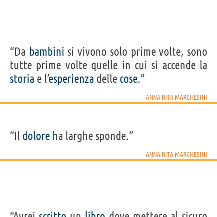
“Da
bambini
si vivono solo prime volte, sono
tutte prime volte quelle in cui si accende la
storia
e l’
esperienza
delle
cose
.”
ANNA RITA MARCHESINI
“Il
dolore
ha larghe sponde.”
ANNA RITA MARCHESINI
“Avrei
scritto
un
libro
dove mettere al sicuro