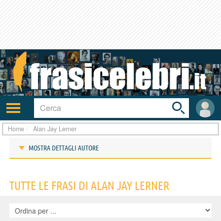
Toggle
search
bar
Attiva/disattiva
User
navigazione
area
Home
Alan Jay Lerner
MOSTRA DETTAGLI AUTORE
Frasi di Alan Jay Lerner
TUTTE LE FRASI DI ALAN JAY LERNER