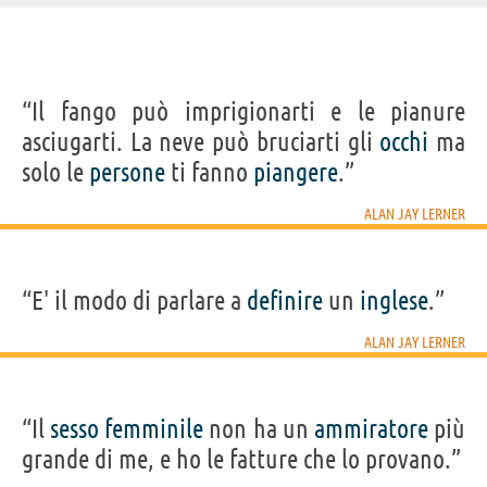
IDENTIKIT E DATI ANAGRAFICI
“Il fango può imprigionarti e le pianure
Nome
Alan Jay
asciugarti. La neve può bruciarti gli
occhi
ma
Cognome
Lerner
Nato
31 agosto 1918 a New York
solo le
persone
ti fanno
piangere
.”
Morto
14 giugno 1986
Sesso
maschile
Nazionalità
statunitense
ALAN JAY LERNER
Professione
attore
,
scrittore
Segno zodiacale
Vergine
Acquista libri e film di Alan Jay Lerner su
“E' il modo di parlare a
definire
un
inglese
.”
ALAN JAY LERNER
Frasi, citazioni e aforismi di Alan Jay Lerner
3
IN ITALIANO
“Il
sesso
femminile
non ha un
ammiratore
più
grande di me, e ho le fatture che lo provano.”
“Il fango può imprigionarti e le pianure asciugarti.