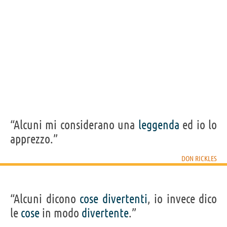
Acquista film con Don Rickles su
Frasi, citazioni e aforismi di Don Rickles
6
IN ITALIANO
Personaggi affini per
CAST
GENERI
“Alcuni mi considerano una
leggenda
ed io lo
apprezzo.”
DON RICKLES
“Alcuni dicono
cose
divertenti
, io invece dico
le
cose
in modo
divertente
.”