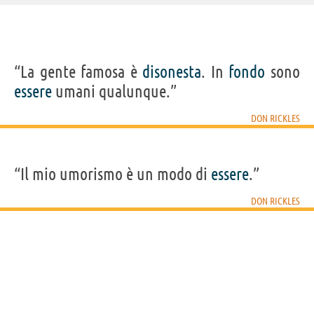
IDENTIKIT E DATI ANAGRAFICI
“La gente famosa è
disonesta
. In
fondo
sono
Nome
Don
essere
umani qualunque.”
Cognome
Rickles
Nato
8 maggio 1926
Sesso
maschile
DON RICKLES
Nazionalità
statunitense
Professione
attore
,
comico
,
doppiatore
Segno zodiacale
Toro
FILM DI DON RICKLES
“Il mio umorismo è un modo di
essere
.”
DON RICKLES
Toy Story 3
Toy Story 2
Toy Story - Il
Casinò
mondo...