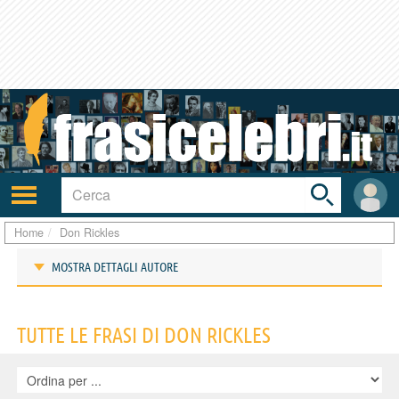
Toggle
search
bar
Attiva/disattiva
User
navigazione
area
Home
Don Rickles
MOSTRA DETTAGLI AUTORE
Frasi di Don Rickles
TUTTE LE FRASI DI DON RICKLES