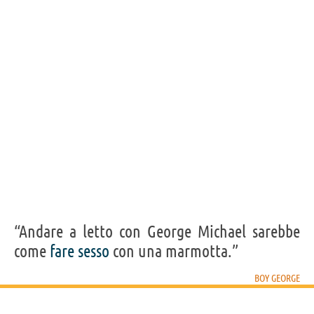
BOY GEORGE
Condividi
Tweet
Personaggi affini per
PROFESSIONE
CONTENUTI
“Andare a letto con George Michael sarebbe
come
fare
sesso
con una marmotta.”
BOY GEORGE