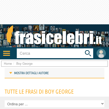
Toggle
search
bar
Attiva/disattiva
User
navigazione
area
Home
Boy George
MOSTRA DETTAGLI AUTORE
Frasi di Boy George
TUTTE LE FRASI DI BOY GEORGE