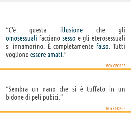
IDENTIKIT E DATI ANAGRAFICI
“C'è questa
illusione
che gli
Nome
George Alan
omosessuali
facciano
sesso
e gli eterosessuali
Cognome
O'Dowd
Pseudonimo
Boy George
si innamorino. È completamente
falso
. Tutti
Nato
14 giugno 1961 a Londra
Sesso
maschile
vogliono
essere
amati
.”
Nazionalità
britannica
Professione
fotografo
,
disc jockey
,
attore teatrale
,
cantante
(
cantante dei Culture Club
),
stilista
BOY GEORGE
Segno zodiacale
Gemelli
Frasi, citazioni e aforismi di Boy George
“Sembra un nano che si è tuffato in un
4
IN ITALIANO
bidone di peli pubici.”
BOY GEORGE
“C'è questa illusione che gli omosessuali facciano
sesso e gli eterosessuali si innamorino. È
completamente falso. Tutti vogliono essere amati.”