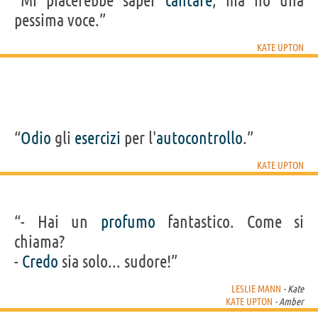
“Mi piacerebbe saper
cantare
, ma ho una
pessima voce.”
KATE UPTON
“
Odio
gli
esercizi
per l'
autocontrollo
.”
KATE UPTON
“- Hai un
profumo
fantastico. Come si
chiama?
-
Credo
sia solo... sudore!”
LESLIE MANN
- Kate
KATE UPTON
- Amber