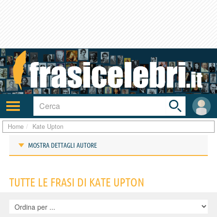
Toggle
search
bar
Attiva/disattiva
User
navigazione
area
Home
Kate Upton
MOSTRA DETTAGLI AUTORE
Frasi di Kate Upton
TUTTE LE FRASI DI KATE UPTON