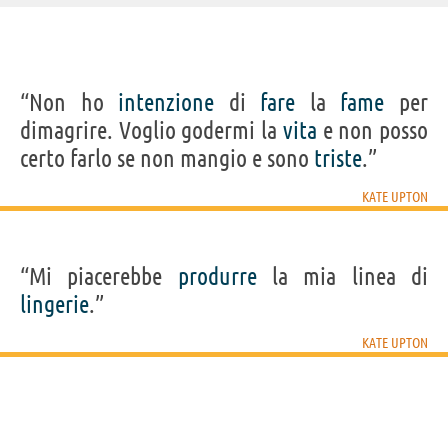
IDENTIKIT E DATI ANAGRAFICI
“Non ho
intenzione
di
fare
la
fame
per
Nome
Kate
dimagrire. Voglio godermi la
vita
e non posso
Cognome
Upton
Nato
10 giugno 1992
certo farlo se non mangio e sono
triste
.”
Sesso
femminile
Nazionalità
statunitense
Professione
modella
,
attore
KATE UPTON
Segno zodiacale
Gemelli
FILM DI KATE UPTON
“Mi piacerebbe
produrre
la mia linea di
lingerie
.”
KATE UPTON
Tutte contro lui
Tower Heist -
Colpo ad...