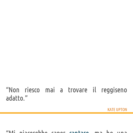
Acquista film con Kate Upton su
Frasi, citazioni e aforismi di Kate Upton
6
IN ITALIANO
Personaggi affini per
CAST
GENERI
“Non riesco mai a trovare il reggiseno
adatto.”
KATE UPTON