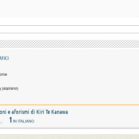
AFICI
orne
o
(
soprano
)
ioni e aforismi di Kiri Te Kanawa
1
IN ITALIANO