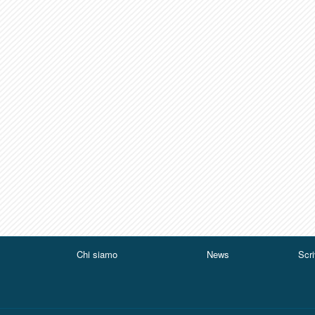
Chi siamo
News
Scri