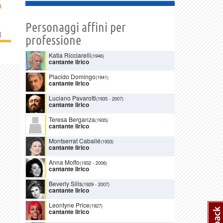
A
Personaggi affini per
]
professione
Katia Ricciarelli
(1946)
cantante lirico
Placido Domingo
(1941)
cantante lirico
Luciano Pavarotti
(1935
-
2007)
cantante lirico
Teresa Berganza
(1935)
cantante lirico
Montserrat Caballé
(1933)
cantante lirico
Anna Moffo
(1932
-
2006)
cantante lirico
Beverly Sills
(1929
-
2007)
cantante lirico
Leontyne Price
(1927)
cantante lirico