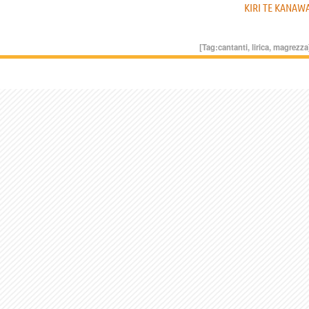
KIRI TE KANAW
[Tag:
cantanti
,
lirica
,
magrezza