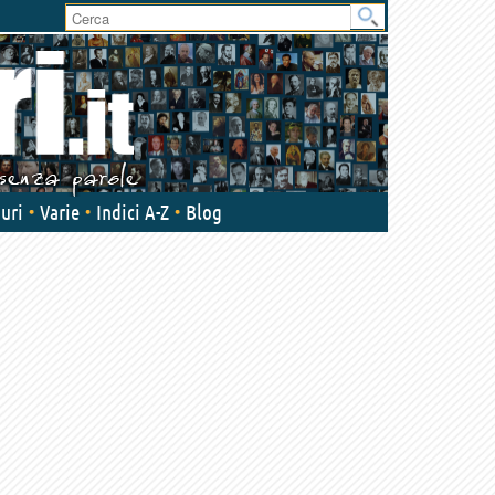
User
area
uri
Varie
Indici A-Z
Blog