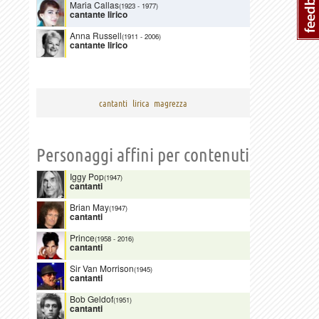
Maria Callas
(1923
-
1977)
cantante lirico
Anna Russell
(1911
-
2006)
cantante lirico
cantanti
lirica
magrezza
Personaggi affini per contenuti
Iggy Pop
(1947)
cantanti
Brian May
(1947)
cantanti
Prince
(1958
-
2016)
cantanti
Sir Van Morrison
(1945)
cantanti
Bob Geldof
(1951)
cantanti