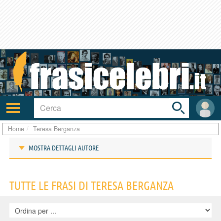
Toggle
search
bar
Attiva/disattiva
User
navigazione
area
Home
Teresa Berganza
MOSTRA DETTAGLI AUTORE
Frasi di Teresa Berganza
TUTTE LE FRASI DI TERESA BERGANZA