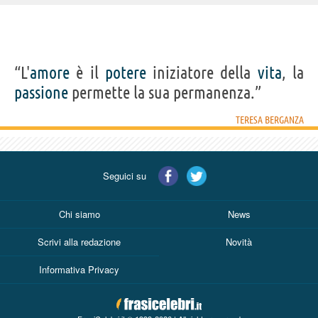
IDENTIKIT E DATI ANAGRAFICI
“L'
amore
è il
potere
iniziatore della
vita
, la
Nome
Teresa
passione
permette la sua permanenza.”
Cognome
Berganza
Nato
1935
Sesso
femminile
TERESA BERGANZA
Nazionalità
spagnola
Professione
cantante lirico
Frasi, citazioni e aforismi di Teresa Berganza
Seguici su
1
IN ITALIANO
Chi siamo
News
Scrivi alla redazione
Novità
“L'amore è il potere iniziatore della vita, la
passione permette la sua permanenza.”
Informativa Privacy
TERESA BERGANZA
Condividi
Tweet