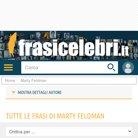
Toggle
search
bar
Attiva/disattiva
User
navigazione
area
Home
Marty Feldman
MOSTRA DETTAGLI AUTORE
Frasi di Marty Feldman
TUTTE LE FRASI DI MARTY FELDMAN