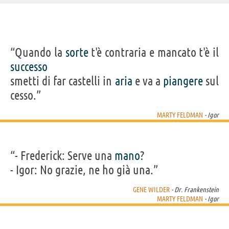
IDENTIKIT E DATI ANAGRAFICI
“Quando la
sorte
t'è contraria e mancato t'è il
Nome
Martin Alan
successo
Cognome
Feldman
Pseudonimo
Marty Feldman
smetti di far castelli in
aria
e va a
piangere
sul
Nato
8 luglio 1934
Morto
2 dicembre 1982
cesso.”
Sesso
maschile
Nazionalità
britannica
Professione
attore
,
regista
,
sceneggiatore
MARTY FELDMAN
- Igor
Segno zodiacale
Cancro
FILM DI MARTY FELDMAN
“- Frederick: Serve una
mano
?
- Igor: No grazie, ne ho già una.”
GENE WILDER
- Dr. Frankenstein
MARTY FELDMAN
- Igor
Frankenstein
Junior