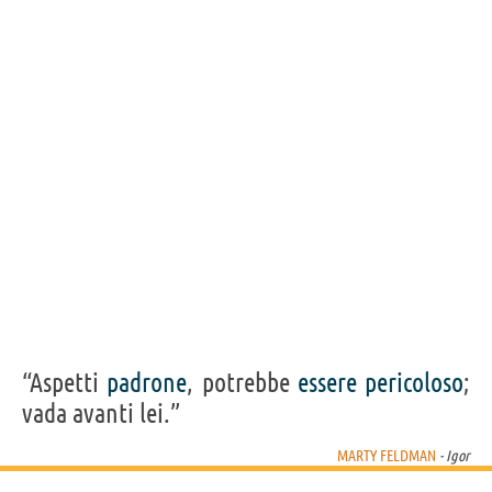
Acquista film di Marty Feldman su
Frasi, citazioni e aforismi di Marty Feldman
6
IN ITALIANO
Personaggi affini per
PROFESSIONE
CONTENUTI
“Aspetti
padrone
, potrebbe
essere
pericoloso
;
vada avanti lei.”
MARTY FELDMAN
- Igor