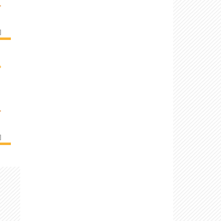
.
]
›
.
]