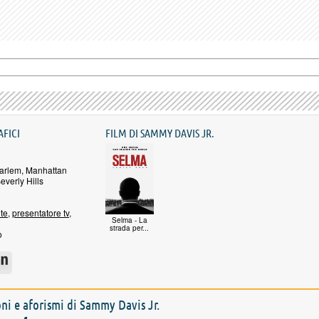
AFICI
FILM DI SAMMY DAVIS JR.
arlem, Manhattan
verly Hills
te
,
presentatore tv
,
Selma - La
strada per...
o
ioni e aforismi di Sammy Davis Jr.