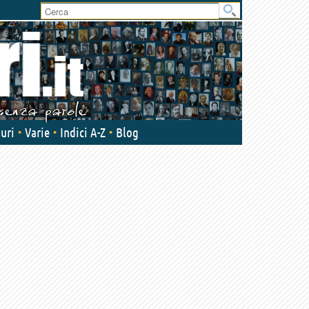
User
area
uri
Varie
Indici A-Z
Blog