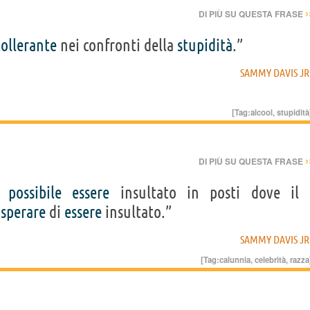
›
DI PIÙ SU QUESTA FRASE
tollerante
nei confronti della
stupidità
.”
SAMMY DAVIS JR
[Tag:
alcool
,
stupidità
›
DI PIÙ SU QUESTA FRASE
o
possibile
essere
insultato in posti dove il
i
sperare
di
essere
insultato.”
SAMMY DAVIS JR
[Tag:
calunnia
,
celebrità
,
razza