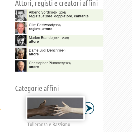
Attori, registi e creatori affini
Alberto Sordi
(1920
-
2003)
regista
,
attore
,
doppiatore
,
cantante
Clint Eastwood
(1930)
regista
,
attore
Marlon Brando
(1924
-
2004)
attore
Dame Judi Dench
(1934)
attore
Christopher Plummer
(1929)
attore
Categorie affini
›
Tolleranza e Razzismo