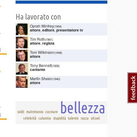
›
Ha lavorato con
Oprah Winfrey
(1954)
attore
,
editore
,
presentatore tv
.
Tim Roth
(1961)
attore
,
regista
]
Tom Wilkinson
(1948)
attore
Tony Bennett
(1926)
cantante
›
Martin Sheen
(1940)
attore
bellezza
.
soldi
matrimonio
cucinare
]
celebrità
calunnia
stupidità
talento
razza
alcool