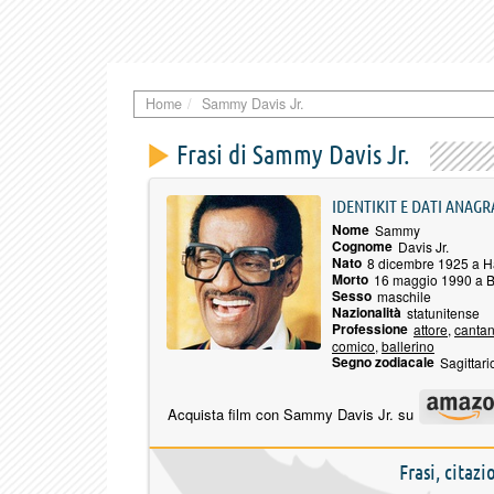
Home
Sammy Davis Jr.
Frasi di Sammy Davis Jr.
IDENTIKIT E DATI ANAGR
Nome
Sammy
Cognome
Davis Jr.
Nato
8 dicembre 1925 a H
Morto
16 maggio 1990 a Be
Sesso
maschile
Nazionalità
statunitense
Professione
attore
,
cantan
comico
,
ballerino
Segno zodiacale
Sagittari
Acquista film con Sammy Davis Jr. su
Frasi, citaz