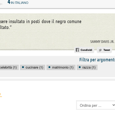
4
IN ITALIANO
ssere insultato in posti dove il negro comune
ltato.”
SAMMY DAVIS JR.
Condividi
Tweet
Filtra per argoment
celebrità (1)
cucinare (1)
matrimonio (1)
razza (1)
.