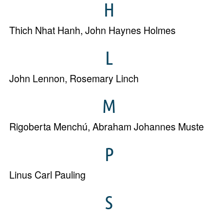
H
Thich Nhat Hanh
,
John Haynes Holmes
L
John Lennon
,
Rosemary Linch
M
Rigoberta Menchú
,
Abraham Johannes Muste
P
Linus Carl Pauling
S