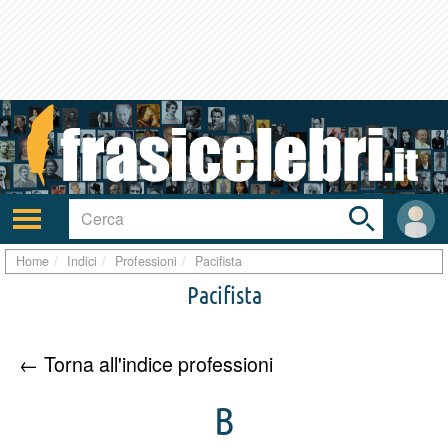
Toggle
search
bar
Attiva/disattiva
User
navigazione
area
Home
Indici
Professioni
Pacifista
Pacifista
← Torna all'indice professioni
B