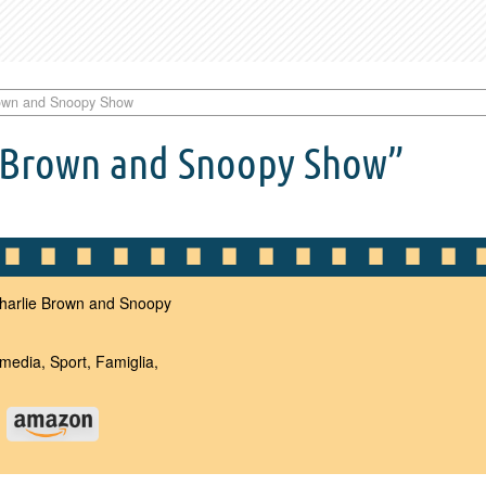
rown and Snoopy Show
ie Brown and Snoopy Show”
arlie Brown and Snoopy
dia, Sport, Famiglia,
u