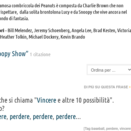
famosa combriccola dei Peanuts è composta da Charlie Brown che non
 rispettare, dalla solita brontolona Lucy e da Snoopy che vive ancora nel
ndo di fantasia.
ori
– Bill Melendez, Jeremy Schoenberg, Angela Lee, Brad Kesten, Victori
 Heather Tolkin, Michael Dockery, Kevin Brando
noopy Show”
1 citazione
›
DI PIÙ SU QUESTA FRASE
che si chiama "
Vincere
e altre 10 possibilità".
o?
ere
,
perdere
,
perdere
,
perdere
...
[Tag:
baseball
,
perdere
,
vincere