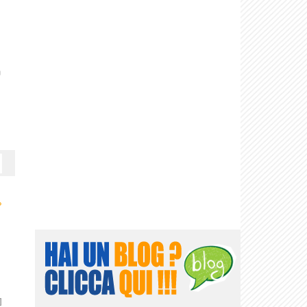
a
›
]