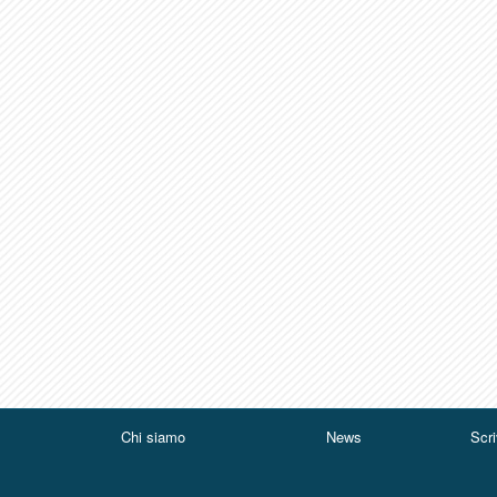
Chi siamo
News
Scri