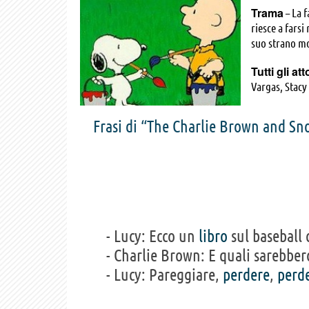
Trama
– La 
riesce a farsi
suo strano mo
Tutti gli att
Vargas, Stacy
Frasi di “The Charlie Brown and S
- Lucy: Ecco un
libro
sul baseball 
- Charlie Brown: E quali sarebber
- Lucy: Pareggiare,
perdere
,
perd