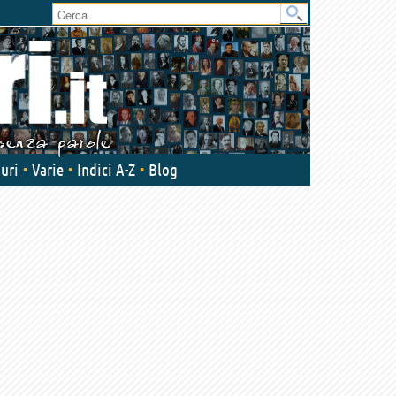
User
area
uri
Varie
Indici A-Z
Blog