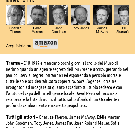
INTERPRETATO DA
Charlize
Eddie
John
Toby Jones
James
Bill
Theron
Marsan
Goodman
McAvoy
Skarsgård
Acquistalo su
Trama
– E' il 1989 e mancano pochi giorni al crollo del Muro di
Berlino quando un agente segreto dell'MI6 viene ucciso, gettando nel
panico i servizi segreti britannici ed esponendo a pericolo mortale
tutte le spie occidentali sotto copertura. Sarà l'agente Lorraine
Broughton ad indagare su quanto accaduto sul suolo tedesco e con
l'aiuto del capo dell'intelligence locale David Percival riuscirà a
recuperare la lista di nomi, il tutto sullo sfondo di un Occidente in
profondo cambiamento e riassetto geopolitico.
Tutti gli attori
– Charlize Theron, James McAvoy, Eddie Marsan,
John Goodman, Toby Jones, James Faulkner, Roland Møller, Sofia
Boutella, Bill Skarsgård, Sam Hargrave, Jóhannes Haukur