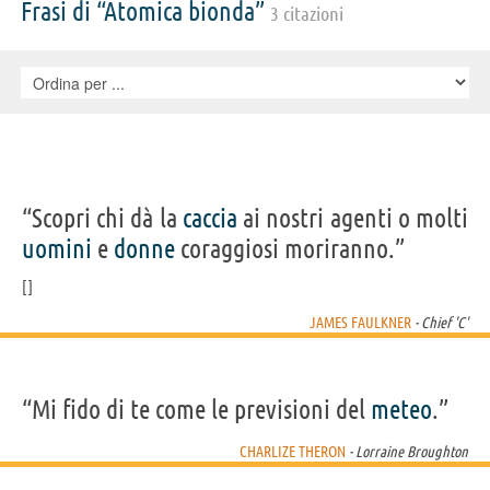
Jóhannesson, Til Schweiger, Barbara Sukowa, Attila C. Arpa, Martin
Frasi di “Atomica bionda”
3 citazioni
Angerbauer, Lili Gesler, Sara Natasa Szonda, Declan Hannigan, Balazs
Lengyel, Daniel Hargrave, Greg Rementer, Daniel Bernhardt, Cale
Schultz, , Balázs Veres
“Scopri chi dà la
caccia
ai nostri agenti o molti
uomini
e
donne
coraggiosi moriranno.”
JAMES FAULKNER
- Chief 'C'
“Mi fido di te come le previsioni del
meteo
.”
CHARLIZE THERON
- Lorraine Broughton