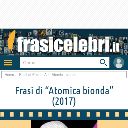
Toggle
search
bar
Attiva/disattiva
User
navigazione
area
Home
Frasi di Film
A
Atomica bionda
Frasi di “Atomica bionda”
(2017)