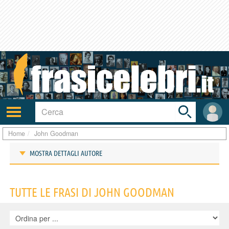
Toggle
search
bar
Attiva/disattiva
User
navigazione
area
Home
John Goodman
MOSTRA DETTAGLI AUTORE
Frasi di John Goodman
TUTTE LE FRASI DI JOHN GOODMAN