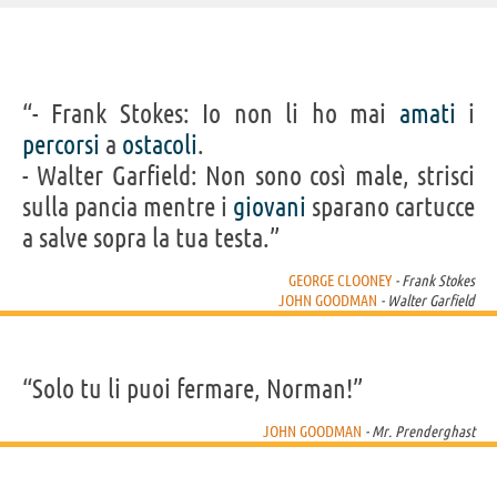
IDENTIKIT E DATI ANAGRAFICI
“- Frank Stokes: Io non li ho mai
amati
i
Nome
John
percorsi
a
ostacoli
.
Cognome
Goodman
Nato
20 giugno 1952
- Walter Garfield: Non sono così male, strisci
Sesso
maschile
Nazionalità
statunitense
sulla pancia mentre i
giovani
sparano cartucce
Segno zodiacale
Gemelli
a salve sopra la tua testa.”
FILM/CARTONI DI JOHN GOODMAN
GEORGE CLOONEY
- Frank Stokes
JOHN GOODMAN
- Walter Garfield
“Solo tu li puoi fermare, Norman!”
Kong: Skull
Atomica bionda
Transformers -...
Boston: Caccia
Monumen
Island
all'uomo
JOHN GOODMAN
- Mr. Prenderghast
Acquista film/cartoni con John Goodman su