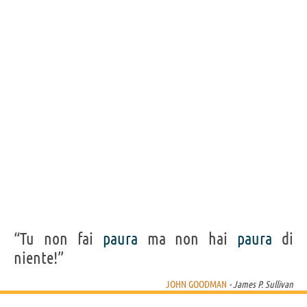
Frasi, citazioni e aforismi di John Goodman
10
IN ITALIANO
Personaggi affini per
PROFESSIONE
CONTENUTI
Nessun personaggio.
“Tu non fai
paura
ma non hai
paura
di
niente!”
JOHN GOODMAN
- James P. Sullivan