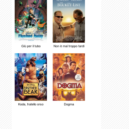
Giù per il tubo
Non è mai troppo tardi
Koda, fratello orso
Dogma