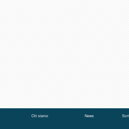
Chi siamo
News
Scri