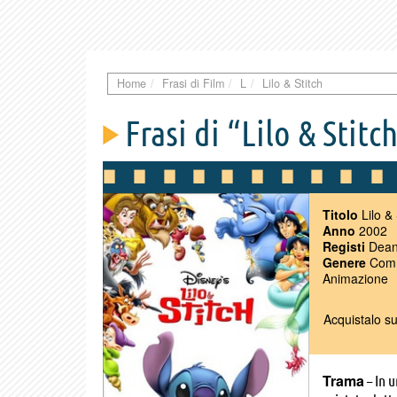
Home
Frasi di Film
L
Lilo & Stitch
Frasi di “Lilo & Stitc
Titolo
Lilo & 
Anno
2002
Registi
Dean 
Genere
Comm
Animazione
Acquistalo s
Trama
– In u