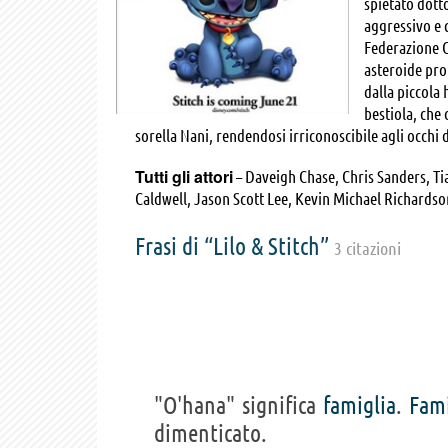
spietato dotto
aggressivo e 
Federazione Ga
asteroide prot
dalla piccola
bestiola, che
sorella Nani, rendendosi irriconoscibile agli occhi 
Tutti gli attori
– Daveigh Chase, Chris Sanders, T
Caldwell, Jason Scott Lee, Kevin Michael Richards
Bill Asing, Erica Beck, Bob Bergen, Steve Blum, R
DeMita, Judi M. Durand, Greg Finley, Jeff Fischer, 
Frasi di “Lilo & Stitch”
3 citazioni
Krall, Todd Kurosawa, Chloe Looper, Mickie McGow
Paige Pollack, David Randolph, Noreen Reardon, D
Levi Thomas, Miranda Paige Walls, Karle Warren,
"O'hana" significa
famiglia
.
Fami
dimenticato.