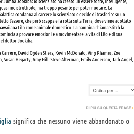
r Jumba Jookiba: lo scienziato ha creato un essere forte, intelligente,
quasi indistruttibile, ma troppo pesante per poter nuotare. La
lattica condanna al carcere lo scienziato e decide di trasferire su un
etto l'essere, che però scappa e fa rotta sulla Terra, dove viene adottato
 hawaiiana Lilo come animale domestico. La bambina chiama Stitch la
 comincia a provare emozioni e a movimentare la vita di Lilo e di sua
del dottor Jookiba.
ia Carrere, David Ogden Stiers, Kevin McDonald, Ving Rhames, Zoe
on, Susan Hegarty, Amy Hill, Steve Alterman, Emily Anderson, Jack Angel,
odger Bumpass, Cathy Cavadini, Jennifer Darling, Alexandra Deary, John
Valerie Flueger Veras, Jess Harnell, Aszur Hill, Barbara Harris, Daamen J.
an, Kunewa Mook, Courtney Mun, Mary Linda Phillips, Patrick Pinney,
ebra Rogers, Susan Silo, Kath Soucie, Melanie Spore, Doug Stone, Drew
 Ruth Zalduondo
›
DI PIÙ SU QUESTA FRASE
glia
significa che nessuno viene abbandonato o