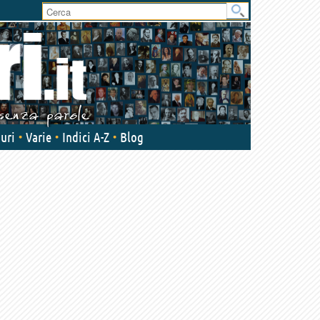
User
area
uri
Varie
Indici A-Z
Blog