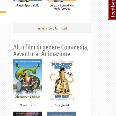
Ralph Spaccatutto
Lorax - Il guardiano
della foresta
famiglia
perdita
ricordi
Altri film di genere Commedia,
Avventura, Animazione
Shrek Terzo
L'era glaciale