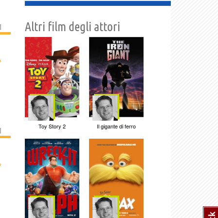
Altri film degli attori
]
›
Toy Story 2
Il gigante di ferro
]
›