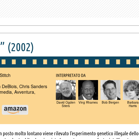
h”
(2002)
Stitch
INTERPRETATO DA
DeBlois, Chris Sanders
edia, Avventura,
David Ogden
Ving Rhames
Bob Bergen
Barbara
Stiers
Harris
u
n posto molto lontano viene rilevato l'esperimento genetico illegale dello