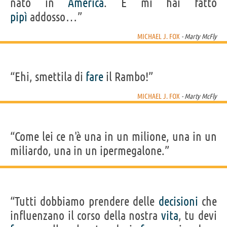
nato in
America
. E mi hai fatto
pipì
addosso…”
MICHAEL J. FOX
- Marty McFly
“Ehi, smettila di
fare
il Rambo!”
MICHAEL J. FOX
- Marty McFly
“Come lei ce n'è una in un milione, una in un
miliardo, una in un ipermegalone.”
“Tutti dobbiamo prendere delle
decisioni
che
influenzano il corso della nostra
vita
, tu devi