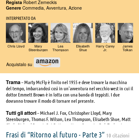
Regista
Robert Zemeckis
Genere
Commedia, Avventura, Azione
INTERPRETATO DA
Chris Lloyd
Mary
Lea
Elisabeth
Harry Carey
James
Steenburgen
Thompson
Shue
Jr.
Tolkan
Acquistalo su
Trama
– Marty McFly è finito nel 1955 e deve trovare la macchina
del tempo, imbarcandosi così in un'avventura nel vecchio west in cui il
dottor Emmett Brown è in lotta con una banda di teppisti. I due
dovranno trovare il modo di tornare nel presente.
Tutti gli attori
– Michael J. Fox, Christopher Lloyd, Mary
Steenburgen, Thomas F. Wilson, Lea Thompson, Elisabeth Shue, Matt
Clark, Richard Dysart, Pat Buttram, Harry Carey Jr., Dub Taylor, James
Tolkan, Marc McClure, Wendie Jo Sperber, Jeffrey Weissman,
Frasi di “Ritorno al futuro - Parte 3”
10 citazioni
Christopher Wynne, Sean Sullivan, Mike Watson, Hugh Gillin, Burton