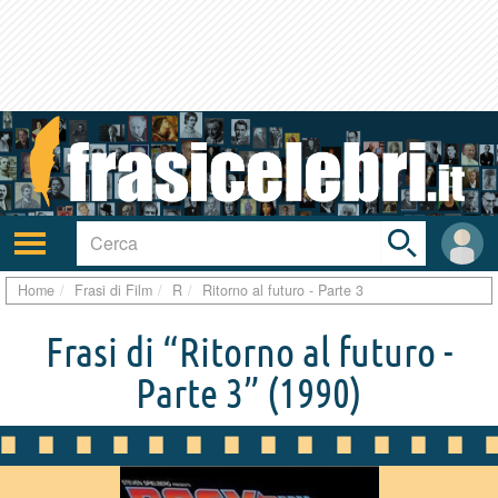
Toggle
search
bar
Attiva/disattiva
User
navigazione
area
Home
Frasi di Film
R
Ritorno al futuro - Parte 3
Frasi di “Ritorno al futuro -
Parte 3”
(1990)