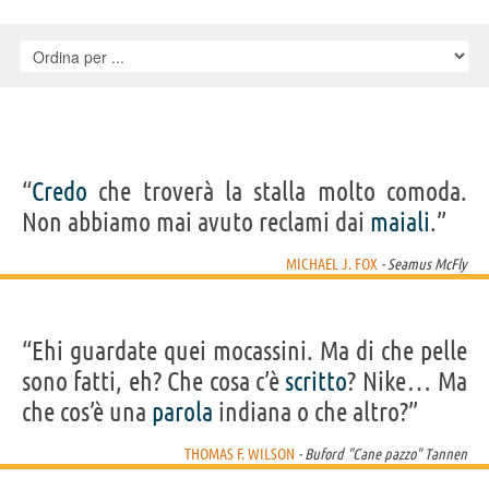
Gilliam, Bill McKinney, Donovan Scott, Flea, J.J. Cohen, Ricky Dean
Logan, Marvin J. McIntyre, Kaleb Henley, Todd Cameron Brown,
Dannel Evans, Leslie A. Prickett, Dean Cundey, Jo B. Cummings, Steve
McArthur, John Ickes, James A. Rammel, Michael Klastorin, Michael
Mills, Kenny Myers, Brad McPeters, Phinnaes D., Rod Kuehne, Leno
Fletcher, Joey Newington, Larry Ingold, Tim Konrad, Glenn Fox, Foster,
Freddie, , Frank Beard, Carol Dorman, Billy Gibbons, Dorothy Hack,
Dusty Hill, Marion Tumen
“
Credo
che troverà la stalla molto comoda.
Non abbiamo mai avuto reclami dai
maiali
.”
MICHAEL J. FOX
- Seamus McFly
“Ehi guardate quei mocassini. Ma di che pelle
sono fatti, eh? Che cosa c’è
scritto
? Nike… Ma
che cos’è una
parola
indiana o che altro?”
THOMAS F. WILSON
- Buford "Cane pazzo" Tannen