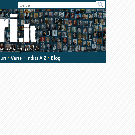
User
area
uri
Varie
Indici A-Z
Blog