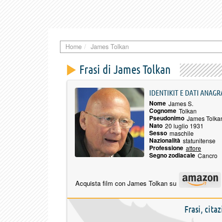
Home
James Tolkan
Frasi di James Tolkan
IDENTIKIT E DATI ANAGR
Nome
James S.
Cognome
Tolkan
Pseudonimo
James Tolka
Nato
20 luglio 1931
Sesso
maschile
Nazionalità
statunitense
Professione
attore
Segno zodiacale
Cancro
Acquista film con James Tolkan su
Frasi, cita