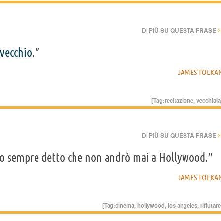
›
DI PIÙ SU QUESTA FRASE
vecchio
.”
JAMES TOLKA
[Tag:
recitazione
,
vecchiaia
›
DI PIÙ SU QUESTA FRASE
o sempre detto che non andrò mai a Hollywood.”
JAMES TOLKA
[Tag:
cinema
,
hollywood
,
los angeles
,
rifiutare