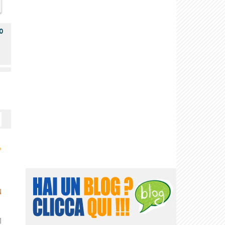
o
›
N
]