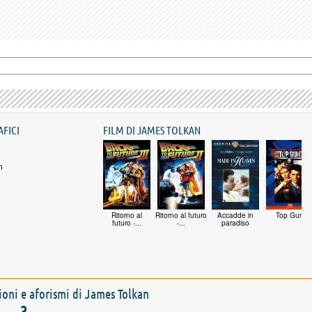
AFICI
FILM DI JAMES TOLKAN
n
Ritorno al
Ritorno al futuro
Accadde in
Top Gun
futuro -...
-...
paradiso
zioni e aforismi di James Tolkan