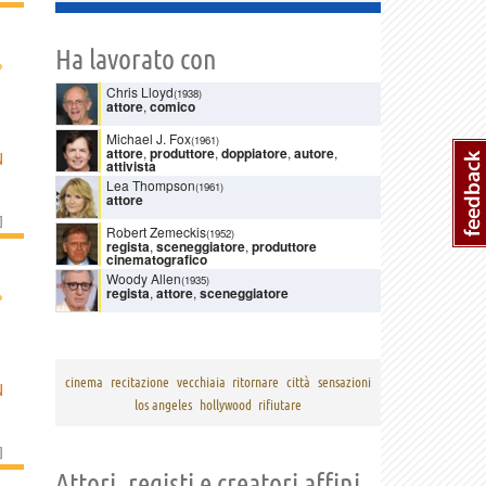
Ha lavorato con
›
Chris Lloyd
(1938)
attore
,
comico
Michael J. Fox
(1961)
attore
,
produttore
,
doppiatore
,
autore
,
N
attivista
Lea Thompson
(1961)
attore
]
Robert Zemeckis
(1952)
regista
,
sceneggiatore
,
produttore
cinematografico
Woody Allen
(1935)
›
regista
,
attore
,
sceneggiatore
cinema
recitazione
vecchiaia
ritornare
città
sensazioni
N
los angeles
hollywood
rifiutare
]
Attori, registi e creatori affini