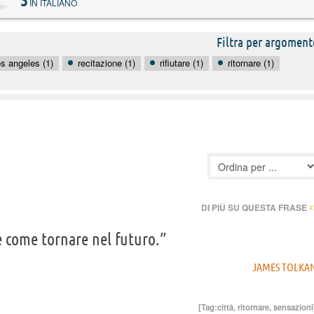
3
IN ITALIANO
Filtra per argoment
os angeles (1)
recitazione (1)
rifiutare (1)
ritornare (1)
›
DI PIÙ SU QUESTA FRASE
è come tornare nel futuro.”
JAMES TOLKA
[Tag:
città
,
ritornare
,
sensazioni