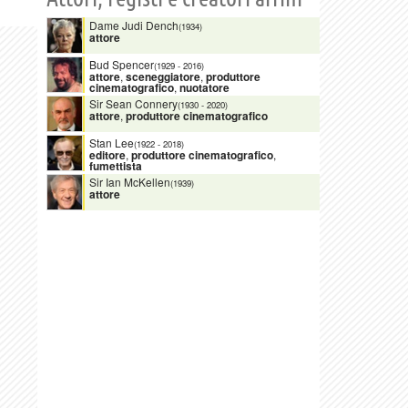
Dame Judi Dench
(1934)
attore
Bud Spencer
(1929
-
2016)
attore
,
sceneggiatore
,
produttore
cinematografico
,
nuotatore
Sir Sean Connery
(1930
-
2020)
attore
,
produttore cinematografico
Stan Lee
(1922
-
2018)
editore
,
produttore cinematografico
,
fumettista
Sir Ian McKellen
(1939)
attore