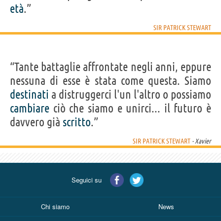
età
.”
SIR PATRICK STEWART
“Tante battaglie affrontate negli anni, eppure
nessuna di esse è stata come questa. Siamo
destinati
a distruggerci l'un l'altro o possiamo
cambiare
ciò che siamo e unirci... il futuro è
davvero già
scritto
.”
SIR PATRICK STEWART
- Xavier
Seguici su
Chi siamo
News