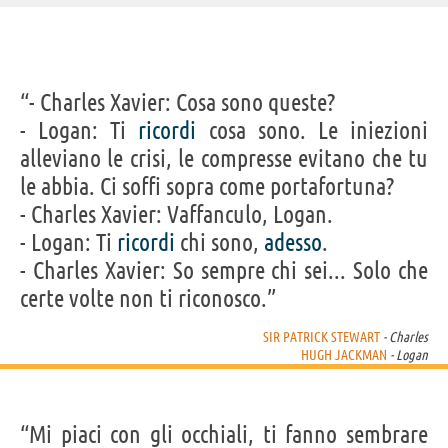
IDENTIKIT E DATI ANAGRAFICI
“- Charles Xavier: Cosa sono queste?
Nome
Patrick Hawes
- Logan: Ti
ricordi
cosa sono. Le iniezioni
Cognome
Stewart
Pseudonimo
Patrick Stewart
alleviano le crisi, le compresse evitano che tu
Titolo
Sir
Nato
13 luglio 1940
le abbia. Ci soffi sopra come portafortuna?
Sesso
maschile
Nazionalità
britannica
- Charles Xavier: Vaffanculo, Logan.
Professione
attore
,
doppiatore
- Logan: Ti
Segno zodiacale
ricordi
chi sono,
adesso
.
Cancro
- Charles Xavier: So sempre chi sei... Solo che
FILM/SERIE TV/CARTONI DI SIR PATRICK STEWART
certe volte non ti riconosco.”
SIR PATRICK STEWART
- Charles
HUGH JACKMAN
- Logan
Pecore sotto
Doctor Strange
Logan - The
Ted 2
X-Men - G
“Mi piaci con gli occhiali, ti fanno sembrare
copertura
nel...
Wolverine
un.