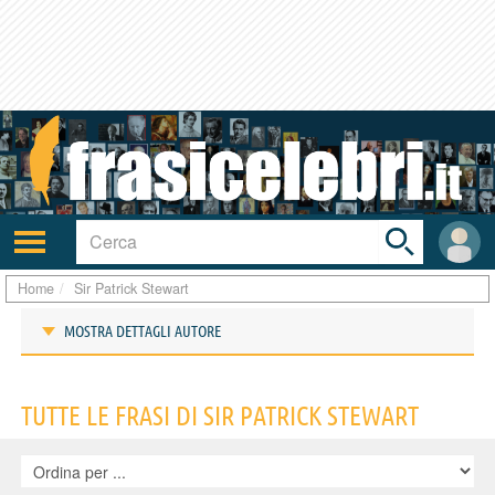
Toggle
search
bar
Attiva/disattiva
User
navigazione
area
Home
Sir Patrick Stewart
MOSTRA DETTAGLI AUTORE
Frasi di Sir Patrick Stewart
TUTTE LE FRASI DI SIR PATRICK STEWART