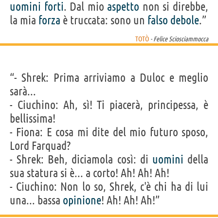
uomini
forti
. Dal mio
aspetto
non si direbbe,
la mia
forza
è truccata: sono un
falso
debole
.”
TOTÒ
- Felice Sciosciammocca
“- Shrek: Prima arriviamo a Duloc e meglio
sarà...
- Ciuchino: Ah, sì! Ti piacerà, principessa, è
bellissima!
- Fiona: E cosa mi dite del mio futuro sposo,
Lord Farquad?
- Shrek: Beh, diciamola così: di
uomini
della
sua statura si è... a corto! Ah! Ah! Ah!
- Ciuchino: Non lo so, Shrek, c'è chi ha di lui
una... bassa
opinione
! Ah! Ah! Ah!”