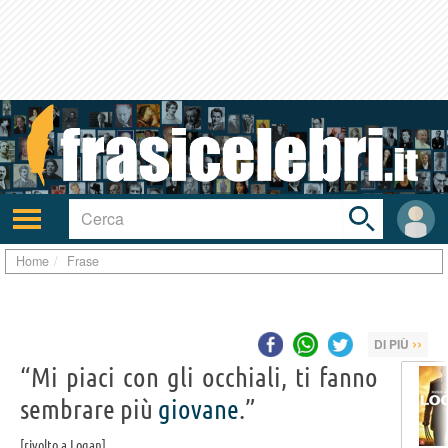
Toggle
search
bar
Attiva/disattiva
User
navigazione
area
Home
Frase
››
DI PIÙ
“Mi piaci con gli occhiali, ti fanno
sembrare più
giovane
.”
rivolto a Logan