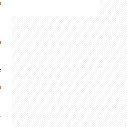
N
i
N
e
N
l