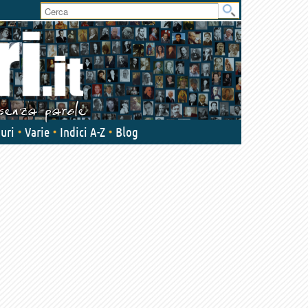
User
area
uri
Varie
Indici A-Z
Blog