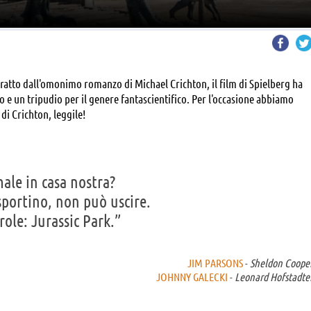
. Tratto dall'omonimo romanzo di Michael Crichton, il film di Spielberg ha
o e un tripudio per il genere fantascientifico. Per l'occasione abbiamo
i di Crichton, leggile!
male in casa nostra?
sportino, non può uscire.
role: Jurassic Park.”
JIM PARSONS
-
Sheldon Coope
JOHNNY GALECKI
-
Leonard Hofstadte