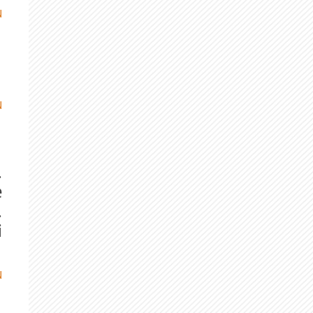
N
N
.
e
.
i
N