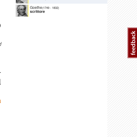
Goethe
(1749
-
1832)
scrittore
o
d
r
l
N