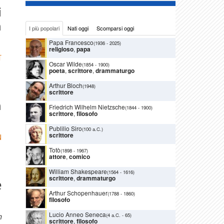
i
n
I più popolari
Nati oggi
Scomparsi oggi
Papa Francesco
(1936
-
2025)
religioso
,
papa
T
Oscar Wilde
(1854
-
1900)
poeta
,
scrittore
,
drammaturgo
Arthur Bloch
(1948)
scrittore
n
Friedrich Wilhelm Nietzsche
(1844
-
1900)
scrittore
,
filosofo
Publilio Siro
(100 a.C.)
scrittore
N
Totò
(1898
-
1967)
attore
,
comico
William Shakespeare
(1564
-
1616)
scrittore
,
drammaturgo
e
Arthur Schopenhauer
(1788
-
1860)
filosofo
Lucio Anneo Seneca
(4 a.C.
-
65)
m
scrittore
,
filosofo