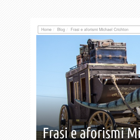
Home
Blog
Frasi e aforismi Michael Crichton
Frasi e aforismi M