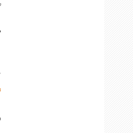
m
?
,
N
o