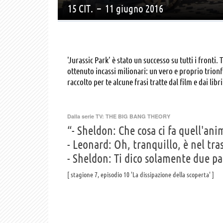
15 CIT.
–
11 giugno 2016
'Jurassic Park' è stato un successo su tutti i fronti
ottenuto incassi milionari: un vero e proprio trionf
raccolto per te alcune frasi tratte dal film e dai libr
Dalla serie TV:
THE BIG BANG THEORY
“- Sheldon: Che cosa ci fa quell'ani
- Leonard: Oh, tranquillo, è nel tra
- Sheldon: Ti dico solamente due pa
stagione 7, episodio 10 'La dissipazione della scoperta'