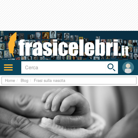
Toggle
search
bar
Attiva/disattiva
User
navigazione
area
Home
Blog
Frasi sulla nascita