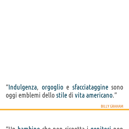
BILLY GRAHAM
Condividi
Tweet
Personaggi affini per
PROFESSIONE
CONTENUTI
“
Indulgenza
,
orgoglio
e
sfacciataggine
sono
oggi emblemi dello
stile
di
vita
americano
.”
BILLY GRAHAM