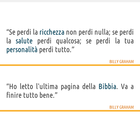
IDENTIKIT E DATI ANAGRAFICI
“Se perdi la
ricchezza
non perdi nulla; se perdi
Nome
William Franklin
la
salute
perdi qualcosa; se perdi la tua
Cognome
Graham
Pseudonimo
Billy Graham
personalità
perdi tutto.”
Nato
7 novembre 1918 a Charlotte
Morto
21 febbraio 2018
Sesso
maschile
BILLY GRAHAM
Nazionalità
statunitense
Professione
religioso
(
reverendo evangelista
)
Segno zodiacale
Scorpione
“Ho letto l'ultima pagina della
Bibbia
. Va a
Frasi, citazioni e aforismi di Billy Graham
finire tutto bene.”
20
IN ITALIANO
BILLY GRAHAM
“Non c'è nulla di sbagliato nelle persone che
possiedono ricchezze. Lo sbaglio avviene quando
le ricchezze si impossessano delle persone.”