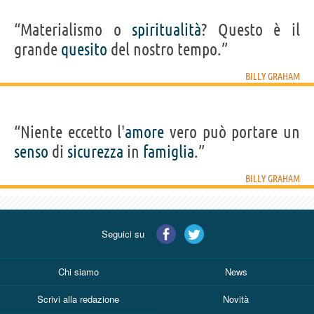
“Materialismo o
spiritualità
? Questo è il
grande
quesito
del nostro tempo.”
BILLY GRAHAM
“Niente eccetto l'
amore
vero può portare un
senso
di
sicurezza
in
famiglia
.”
BILLY GRAHAM
Seguici su
Chi siamo
News
Scrivi alla redazione
Novità