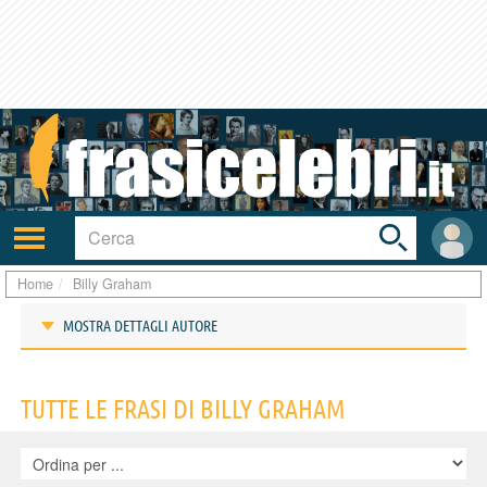
Toggle
search
bar
Attiva/disattiva
User
navigazione
area
Home
Billy Graham
MOSTRA DETTAGLI AUTORE
Frasi di Billy Graham
TUTTE LE FRASI DI BILLY GRAHAM