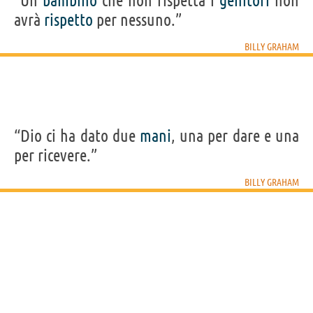
“Un
bambino
che non rispetta i
genitori
non
avrà
rispetto
per nessuno.”
BILLY GRAHAM
“Dio ci ha dato due
mani
, una per dare e una
per ricevere.”
BILLY GRAHAM