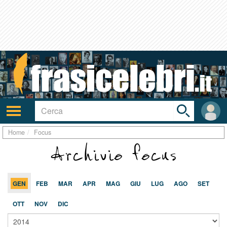
Toggle
search
bar
Attiva/disattiva
User
navigazione
area
Home
Focus
Archivio focus
GEN
FEB
MAR
APR
MAG
GIU
LUG
AGO
SET
OTT
NOV
DIC