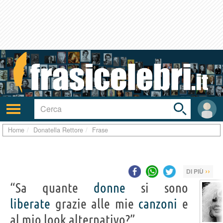
Toggle
search
bar
Attiva/disattiva
User
navigazione
area
Home
Donatella Rettore
Frase
››
DI PIÙ
“Sa quante
donne
si sono
liberate
grazie alle mie
canzoni
e
al mio look alternativo?”