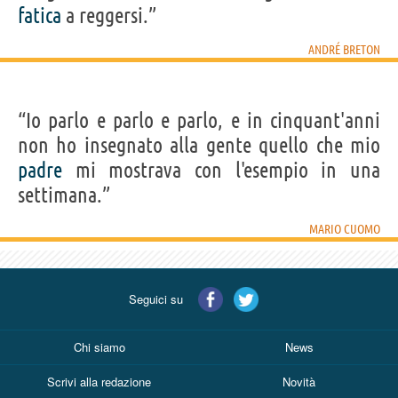
fatica
a reggersi.”
ANDRÉ BRETON
“Io parlo e parlo e parlo, e in cinquant'anni
non ho insegnato alla gente quello che mio
padre
mi mostrava con l'esempio in una
settimana.”
MARIO CUOMO
Seguici su
Chi siamo
News
Scrivi alla redazione
Novità