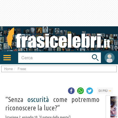
Toggle
search
bar
Attiva/disattiva
User
navigazione
area
Home
Frase
››
DI PIÙ
“Senza
oscurità
come potremmo
riconoscere la luce?”
stagione 2, episodio 10, 'Il potere della mente'