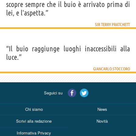
scopre sempre che il buio è arrivato prima di
lei, e l'aspetta.”
SIR TERRY PRATCHETT
“Il buio raggiunge luoghi inaccessibili alla
luce.”
GIANCARLO.STOCCORO
Seguici su
Chi siamo
News
Scrivi alla redazione
Novità
Informativa Privacy