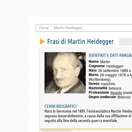
Home
Martin Heidegger
Frasi di Martin Heidegger
IDENTIKIT E DATI ANAGR
Nome
Martin
Cognome
Heidegger
Nato
26 settembre 1889 a 
Morto
26 maggio 1976 a 
Wurttemberg)
Sesso
maschile
Nazionalità
tedesca
Professione
filosofo
(
esist
Segno zodiacale
Bilancia
CENNI BIOGRAFICI
Nato in Germania nel 1889, l'esistenzialista Martin Heideg
segnata inesorabilmente, a causa della sua affiliazione al 
seguito alla fine della seconda guerra mondiale.