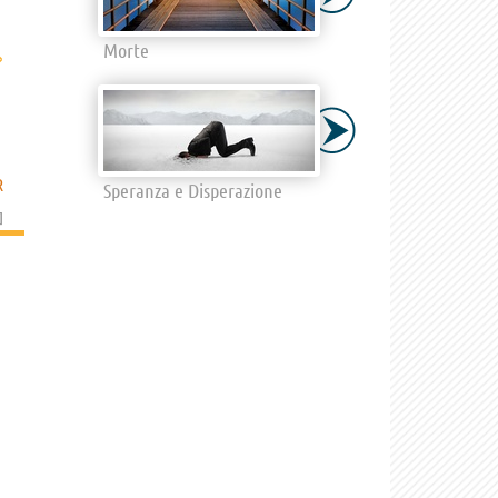
Morte
›
R
Speranza e Disperazione
]