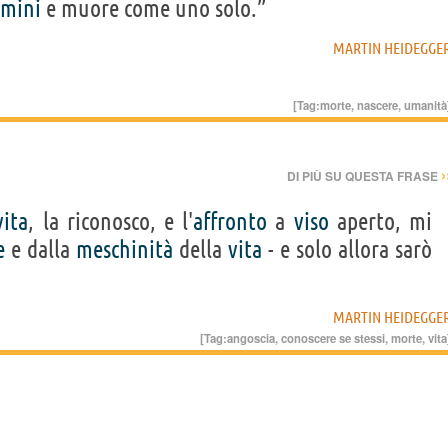
mini
e muore come uno solo.”
MARTIN HEIDEGGE
[Tag:
morte
,
nascere
,
umanità
›
DI PIÙ SU QUESTA FRASE
vita
, la riconosco, e l'
affronto
a
viso
aperto, mi
e
e dalla
meschinità
della
vita
- e solo allora sarò
MARTIN HEIDEGGE
[Tag:
angoscia
,
conoscere se stessi
,
morte
,
vita