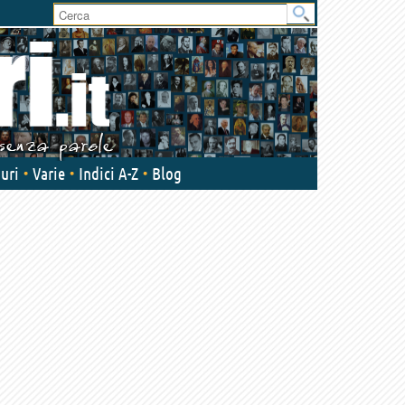
User
area
uri
Varie
Indici A-Z
Blog