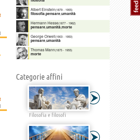
Albert Einstein
(1879
-
1955)
filosofia
,
pensare
,
umanità
R
Hermann Hesse
(1877
-
1962)
pensare
,
umanità
,
morte
]
George Orwell
(1903
-
1950)
pensare
,
umanità
Thomas Mann
(1875
-
1955)
›
morte
Categorie affini
R
]
Filosofia e filosofi