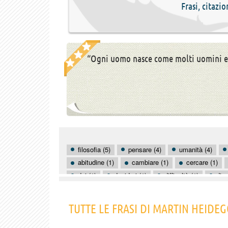
Frasi, citazi
“Ogni uomo nasce come molti uomini e
filosofia (5)
pensare (4)
umanità (4)
abitudine (1)
cambiare (1)
cercare (1)
dei (1)
desideri (1)
difficoltà (1)
dio 
ideologia (1)
insegnanti (1)
metafisica (1
parlare (1)
pensieri (1)
poesia (1)
TUTTE LE FRASI DI MARTIN HEIDE