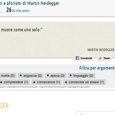
oni e aforismi di Martin Heidegger
26
IN ITALIANO
 muore come uno solo.”
MARTIN HEIDEGGER
Condividi
Tweet
Filtra per argoment
morte (3)
angoscia (2)
epoca (2)
linguaggio (2)
comprendere (1)
conoscenza (1)
conoscere se stessi (1)
(1)
disperazione (1)
esistenza (1)
filosofi (1)
)
modernità (1)
nascere (1)
oggettività (1)
osare (1)
GGER