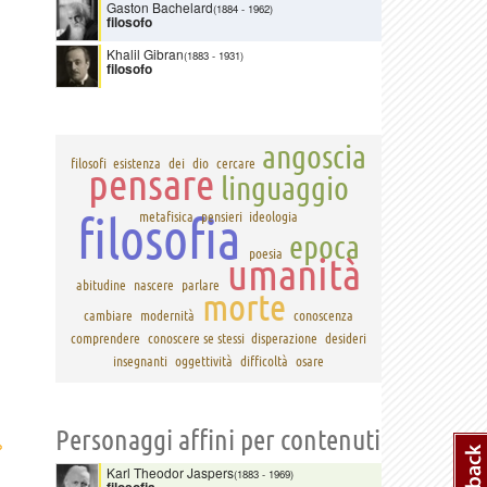
Gaston Bachelard
(1884
-
1962)
filosofo
Khalil Gibran
(1883
-
1931)
filosofo
angoscia
filosofi
esistenza
dei
dio
cercare
pensare
linguaggio
filosofia
metafisica
pensieri
ideologia
epoca
poesia
umanità
abitudine
nascere
parlare
morte
cambiare
modernità
conoscenza
comprendere
conoscere se stessi
disperazione
desideri
insegnanti
oggettività
difficoltà
osare
Personaggi affini per contenuti
›
Karl Theodor Jaspers
(1883
-
1969)
filosofia