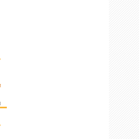
›
R
]
›