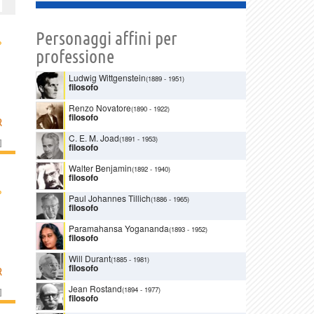
Personaggi affini per
›
professione
Ludwig Wittgenstein
(1889
-
1951)
filosofo
Renzo Novatore
(1890
-
1922)
filosofo
R
C. E. M. Joad
(1891
-
1953)
]
filosofo
Walter Benjamin
(1892
-
1940)
filosofo
›
Paul Johannes Tillich
(1886
-
1965)
filosofo
Paramahansa Yogananda
(1893
-
1952)
filosofo
Will Durant
(1885
-
1981)
filosofo
R
Jean Rostand
(1894
-
1977)
]
filosofo