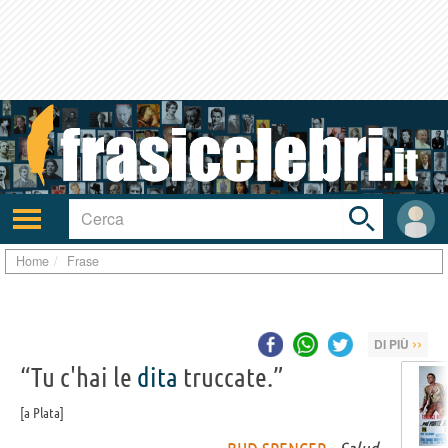
Toggle
search
bar
Attiva/disattiva
User
navigazione
area
Home
Frase
››
DI PIÙ
“Tu c'hai le
dita
truccate.”
a Plata