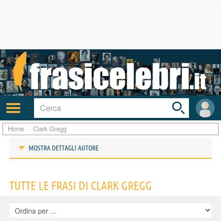
Toggle
search
bar
Attiva/disattiva
User
navigazione
area
Home
Clark Gregg
MOSTRA DETTAGLI AUTORE
Frasi di Clark Gregg
TUTTE LE FRASI DI CLARK GREGG