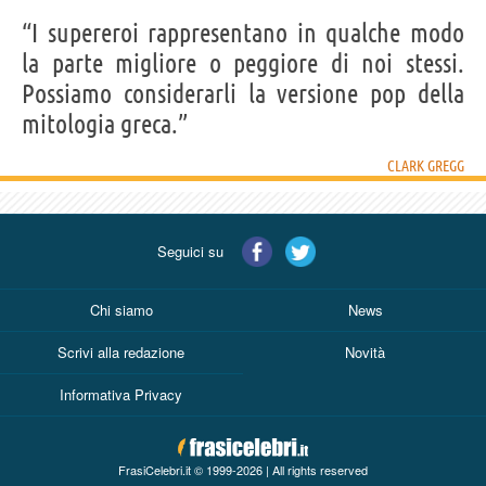
Acquista film di Clark Gregg su
“I supereroi rappresentano in qualche modo
la parte migliore o peggiore di noi stessi.
Frasi, citazioni e aforismi di Clark Gregg
Possiamo considerarli la versione pop della
3
IN ITALIANO
mitologia greca.”
CLARK GREGG
Personaggi affini per
CAST
GENERI
Seguici su
Chi siamo
News
Scrivi alla redazione
Novità
Informativa Privacy
FrasiCelebri.it © 1999-2026 | All rights reserved