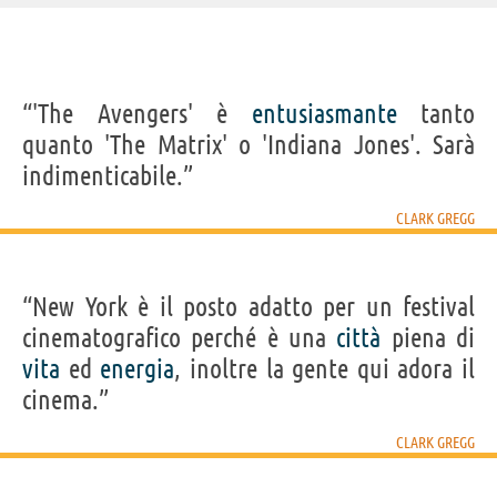
IDENTIKIT E DATI ANAGRAFICI
“'The Avengers' è
entusiasmante
tanto
Nome
Robert Clark
quanto 'The Matrix' o 'Indiana Jones'. Sarà
Cognome
Gregg
Pseudonimo
Clark Gregg
indimenticabile.”
Nato
2 aprile 1962
Sesso
maschile
Nazionalità
statunitense
CLARK GREGG
Professione
attore
,
sceneggiatore
,
regista
Segno zodiacale
Ariete
FILM DI CLARK GREGG
“New York è il posto adatto per un festival
cinematografico perché è una
città
piena di
vita
ed
energia
, inoltre la gente qui adora il
cinema.”
CLARK GREGG
Girl power - La...
The Avengers
Thor
(500) giorni
Iron
insieme