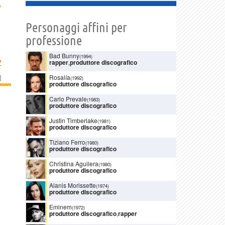
›
Personaggi affini per
professione
Bad Bunny
(1994)
rapper
,
produttore discografico
Z
Rosalía
]
(1992)
produttore discografico
Carlo Prevale
(1983)
produttore discografico
Justin Timberlake
(1981)
produttore discografico
Tiziano Ferro
(1980)
produttore discografico
Christina Aguilera
(1980)
produttore discografico
Alanis Morissette
(1974)
produttore discografico
Eminem
(1972)
produttore discografico
,
rapper