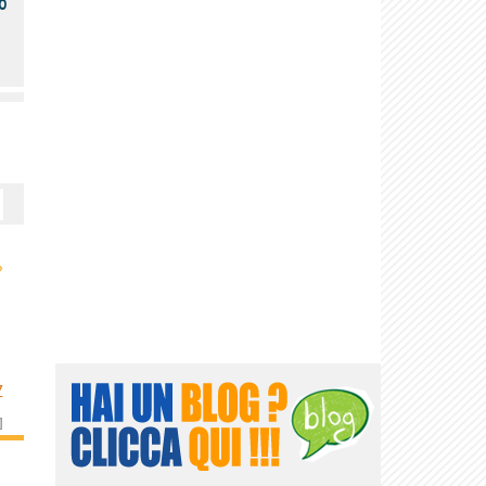
o
›
Z
]