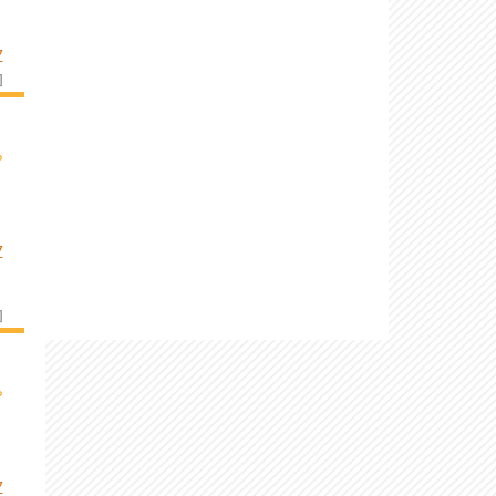
Z
]
›
Z
]
›
Z