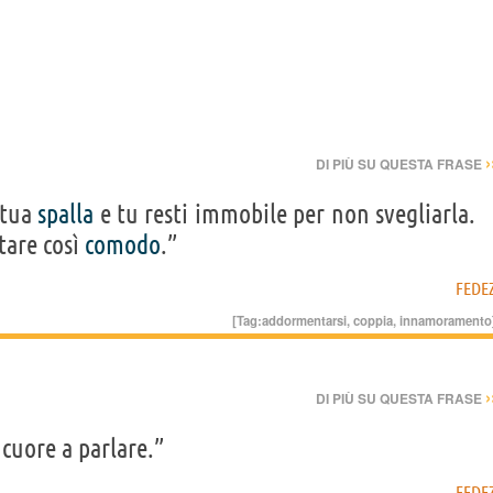
›
DI PIÙ SU QUESTA FRASE
 tua
spalla
e tu resti immobile per non svegliarla.
stare così
comodo
.”
FEDE
[Tag:
addormentarsi
,
coppia
,
innamoramento
›
DI PIÙ SU QUESTA FRASE
cuore a parlare.”
FEDE