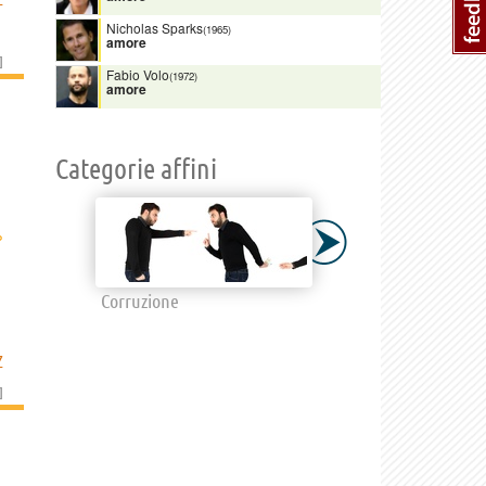
Nicholas Sparks
(1965)
amore
]
Fabio Volo
(1972)
amore
Categorie affini
›
Corruzione
Z
]