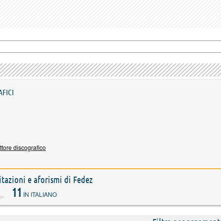
AFICI
ttore discografico
citazioni e aforismi di Fedez
11
IN ITALIANO