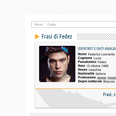
Home
Fedez
Frasi di Fedez
IDENTIKIT E DATI ANAGR
Nome
Federico Leonardo
Cognome
Lucia
Pseudonimo
Fedez
Nato
15 ottobre 1989
Sesso
maschile
Nazionalità
italiana
Professione
rapper
,
produ
Segno zodiacale
Bilancia
Frasi, 