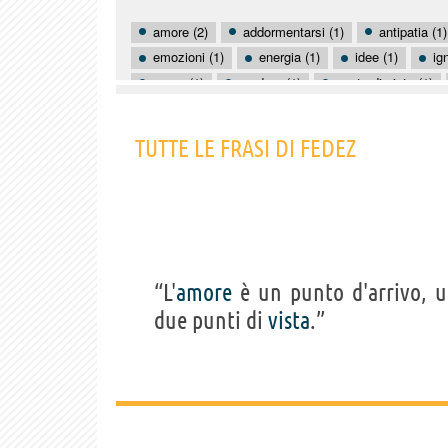
amore (2)
addormentarsi (1)
antipatia (1)
emozioni (1)
energia (1)
idee (1)
ig
osare (1)
perdere (1)
punto di vista (1)
TUTTE LE FRASI DI FEDEZ
“L'
amore
è un punto d'arrivo, u
due punti di
vista
.”