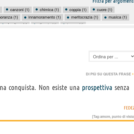
Filtra per argoment
canzoni (1)
chimica (1)
coppia (1)
cuore (1)
noranza (1)
innamoramento (1)
meritocrazia (1)
musica (1)
sbagliare (1)
silenzio (1)
tempo (1)
›
DI PIÙ SU QUESTA FRASE
na conquista. Non esiste una
prospettiva
senza
FEDE
[Tag:
amore
,
punto di vista