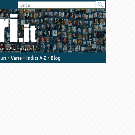
User
area
uri
Varie
Indici A-Z
Blog