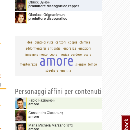
Chuck D
(1960)
produttore discografico
,
rapper
Gianluca Grignani
(1972)
produttore discografico
›
idee
punto di vista
canzoni
coppia
chimica
addormentarsi
antipatia
ignoranza
emozioni
amore
innamoramento
cuore
musica
perdere
osare
meritocrazia
silenzio
tempo
sbagliare
energia
Z
]
Personaggi affini per contenuti
Fabio Fazio
(1964)
›
amore
Cassandra Clare
(1973)
amore
Maria Michela Marzano
(1970)
amore
Z