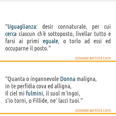
IDENTIKIT E DATI ANAGRAFICI
“
Uguaglianza
: desir connaturale, per cui
Nome
Giovanni Battista
cerca
ciascun ch'è sottoposto, livellar tutto e
Cognome
Casti
Nato
29 agosto 1724 a Acquapendente, VT
farsi ai primi
eguale
, o torlo ad essi ed
Morto
5 febbraio 1803 a Parigi
Sesso
maschile
occuparne il posto.”
Nazionalità
italiana
Professione
poeta
,
scrittore
(
librettista d'opera
)
Segno zodiacale
Vergine
GIOVANNI BATTISTA CASTI
Acquista libri di Giovanni Battista Casti su
“Quanta o ingannevole
Donna
maligna,
Frasi, citazioni e aforismi di Giovanni Battista Casti
in te perfidia cova ed alligna,
2
IN ITALIANO
Il ciel mi
fulmini
, il suol m'ingoi,
s'io torni, o Fillide, ne' lacci tuoi.”
“Uguaglianza: desir connaturale, per cui cerca
GIOVANNI BATTISTA CASTI