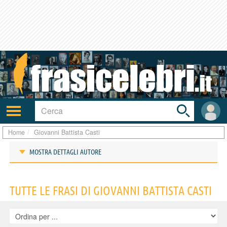
Toggle
search
bar
Attiva/disattiva
User
navigazione
area
Home
Giovanni Battista Casti
MOSTRA DETTAGLI AUTORE
Frasi di Giovanni Battista Casti
TUTTE LE FRASI DI GIOVANNI BATTISTA CASTI