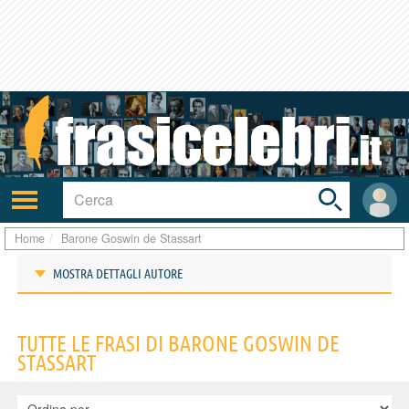
Toggle
search
bar
Attiva/disattiva
User
navigazione
area
Home
Barone Goswin de Stassart
MOSTRA DETTAGLI AUTORE
Frasi di Barone Goswin de Stassart
TUTTE LE FRASI DI BARONE GOSWIN DE
STASSART