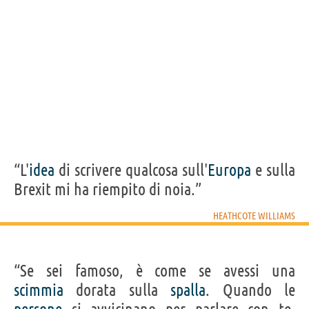
HEATHCOTE WILLIAMS
Condividi
Tweet
Personaggi affini per
CAST
GENERI
Nessun personaggio.
“L'
idea
di scrivere qualcosa sull'
Europa
e sulla
Brexit mi ha riempito di noia.”
HEATHCOTE WILLIAMS
“Se sei famoso, è come se avessi una
scimmia
dorata sulla
spalla
. Quando le