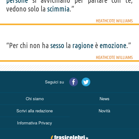
persone
si avvicinano per parlare con te,
vedono solo la
scimmia
.”
HEATHCOTE WILLIAMS
“Per chi non ha
sesso
la
ragione
è
emozione
.”
HEATHCOTE WILLIAMS
Seguici su
Chi siamo
News
Scrivi alla redazione
Novità
Informativa Privacy