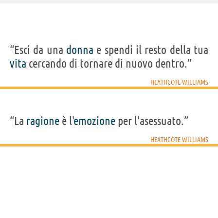
IDENTIKIT E DATI ANAGRAFICI
“Esci da una
donna
e spendi il resto della tua
Nome
John Henley Jasper
vita
cercando di tornare di nuovo dentro.”
Cognome
Heathcote-Williams
Pseudonimo
Heathcote Williams
Nato
15 novembre 1941 a Helsby, Cheshire
HEATHCOTE WILLIAMS
Sesso
maschile
Nazionalità
britannica
Professione
poeta
,
attore
,
drammaturgo
Segno zodiacale
Scorpione
“La
ragione
è l'
emozione
per l'asessuato.”
Acquista libri e film di Heathcote Williams su
HEATHCOTE WILLIAMS
Frasi, citazioni e aforismi di Heathcote Williams
5
IN ITALIANO
“La ragione è l'emozione per l'asessuato.”