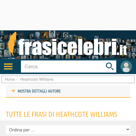
Toggle
search
bar
Attiva/disattiva
User
navigazione
area
Home
Heathcote Williams
MOSTRA DETTAGLI AUTORE
Frasi di Heathcote Williams
TUTTE LE FRASI DI HEATHCOTE WILLIAMS