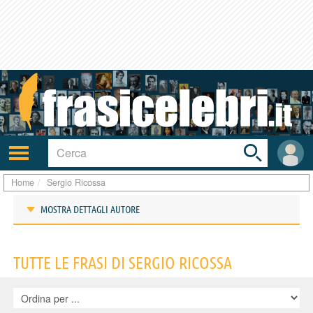
Toggle
search
bar
Attiva/disattiva
User
navigazione
area
Home
Sergio Ricossa
MOSTRA DETTAGLI AUTORE
Frasi di Sergio Ricossa
TUTTE LE FRASI DI SERGIO RICOSSA