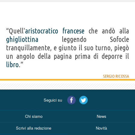
IDENTIKIT E DATI ANAGRAFICI
“Quell'
aristocratico
francese
che andò alla
Nome
Sergio
ghigliottina
leggendo Sofocle
Cognome
Ricossa
Nato
6 giugno 1927 a Torino
tranquillamente, e giunto il suo turno, piegò
Sesso
maschile
Nazionalità
italiana
un angolo della pagina prima di deporre il
Professione
economista
Segno zodiacale
Gemelli
libro
.”
SERGIO RICOSSA
Frasi, citazioni e aforismi di Sergio Ricossa
1
IN ITALIANO
Seguici su
Personaggi affini per
PROFESSIONE
CONTENUTI
Chi siamo
News
Scrivi alla redazione
Novità