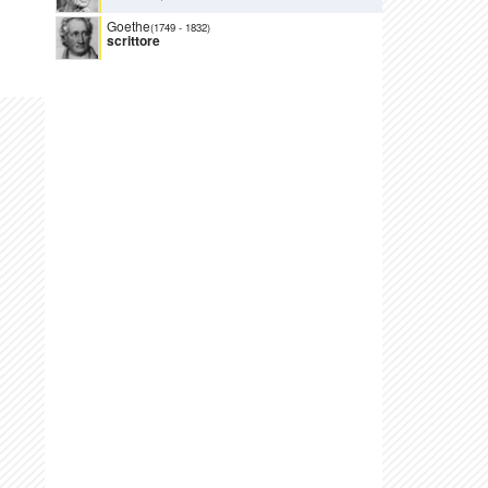
Goethe
(1749
-
1832)
scrittore