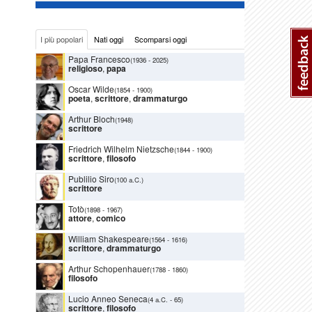
I più popolari
Nati oggi
Scomparsi oggi
Papa Francesco
(1936
-
2025)
religioso
,
papa
Oscar Wilde
(1854
-
1900)
poeta
,
scrittore
,
drammaturgo
Arthur Bloch
(1948)
scrittore
Friedrich Wilhelm Nietzsche
(1844
-
1900)
scrittore
,
filosofo
Publilio Siro
(100 a.C.)
scrittore
Totò
(1898
-
1967)
attore
,
comico
William Shakespeare
(1564
-
1616)
scrittore
,
drammaturgo
Arthur Schopenhauer
(1788
-
1860)
filosofo
Lucio Anneo Seneca
(4 a.C.
-
65)
scrittore
,
filosofo