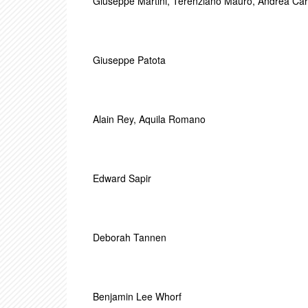
Giuseppe Martini
,
Terenziano Mauro
,
Andrea Car
Giuseppe Patota
Alain Rey
,
Aquila Romano
Edward Sapir
Deborah Tannen
Benjamin Lee Whorf