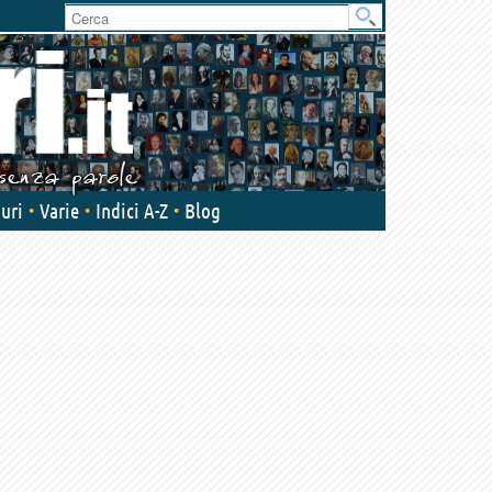
User
area
uri
Varie
Indici A-Z
Blog