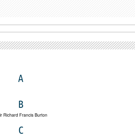
A
B
ir Richard Francis Burton
C