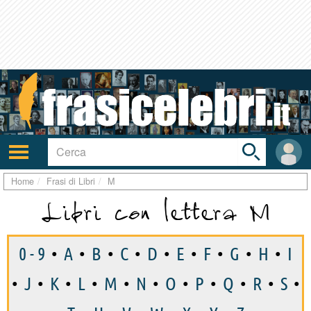
Toggle
search
bar
Attiva/disattiva
User
navigazione
area
Home
Frasi di Libri
M
Libri con lettera M
0 - 9
•
A
•
B
•
C
•
D
•
E
•
F
•
G
•
H
•
I
•
J
•
K
•
L
•
M
•
N
•
O
•
P
•
Q
•
R
•
S
•