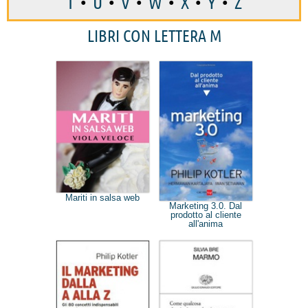
T
•
U
•
V
•
W
•
X
•
Y
•
Z
LIBRI CON LETTERA M
Mariti in salsa web
Marketing 3.0. Dal
prodotto al cliente
all'anima