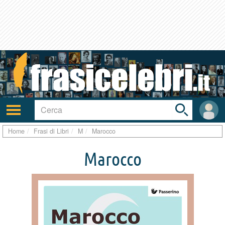
Toggle
search
bar
Attiva/disattiva
User
navigazione
area
Home
Frasi di Libri
M
Marocco
Marocco