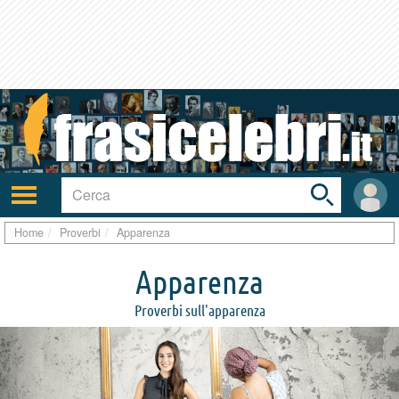
Toggle
search
bar
Attiva/disattiva
User
navigazione
area
Home
Proverbi
Apparenza
Apparenza
Proverbi sull'apparenza