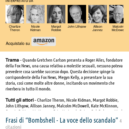
INTERPRETATO DA
Charlize
Nicole
Margot
John Lithgow
Allison
Malcolm
Theron
Kidman
Robbie
Janney
McDowell
Acquistalo su
Trama
– Quando Gretchen Carlson presenta a Roger Ailes, fondatore
della Fox News, una causa relativa a molestie sessuali, nessuno poteva
prevedere cosa sarebbe successo dopo. Questa decisione spinge la
corrispondente della Fox News, Megyn Kelly, a presentare la sua
storia, così come molte altre donne, incitando un movimento che
riverbera in tutto il mondo.
Tutti gli attori
– Charlize Theron, Nicole Kidman, Margot Robbie,
John Lithgow, Allison Janney, Malcolm McDowell, Kate McKinnon,
Connie Britton, Liv Hewson, Brigette Lundy-Paine, Rob Delaney, Mark
Duplass, Stephen Root, Robin Weigert, Amy Landecker, Mark Moses,
Frasi di “Bombshell - La voce dello scandalo”
4
Nazanin Boniadi, Ben Lawson, Josh Lawson, Alanna Ubach, Andy
citazioni
Buckley, Brooke Smith, Bree Condon, D'Arcy Carden, London Fuller,