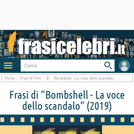
Toggle
search
bar
Attiva/disattiva
User
navigazione
area
Home
Frasi di Film
B
Bombshell - La voce dello scandalo
Frasi di “Bombshell - La voce
dello scandalo”
(2019)