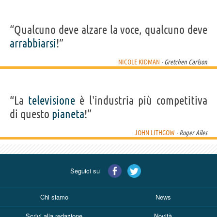
“Qualcuno deve alzare la voce, qualcuno deve
arrabbiarsi
!”
NICOLE KIDMAN
- Gretchen Carlson
“La
televisione
è l'industria più competitiva
di questo
pianeta
!”
JOHN LITHGOW
- Roger Ailes
Seguici su
Chi siamo
News
Scrivi alla redazione
Novità