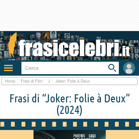
Toggle
search
bar
Attiva/disattiva
User
navigazione
area
Home
Frasi di Film
J
Joker: Folie à Deux
Frasi di “Joker: Folie à Deux”
(2024)