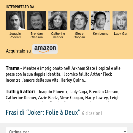
INTERPRETATO DA
Joaquin
Brendan
Catherine
Steve
Ken Leung
Lady Gaga
Phoenix
Gleeson
Keener
Coogan
Acquistalo su
Trama
– Mentre è imprigionato nell'Arkham State Hospital e alle
prese con la sua doppia identità, il comico fallito Arthur Fleck
incontra l'amore della sua vita, Harley Quinn...
Tutti gli attori
– Joaquin Phoenix, Lady Gaga, Brendan Gleeson,
Catherine Keener, Zazie Beetz, Steve Coogan, Harry Lawtey, Leigh
Gill, Ken Leung, Jacob Lofland, Bill Smitrovich, Sharon Washington,
Alfred Rubin Thompson, Connor Storrie, Gregg Daniel, Mac Brandt,
Frasi di “Joker: Folie à Deux”
6 citazioni
George Carroll, John Lacy, Tim Dillon, Wayne Dehart, Troy Fromin,
Ajgie Kirkland, Terrance T.P. Polite, Jimmy Walker Jr.