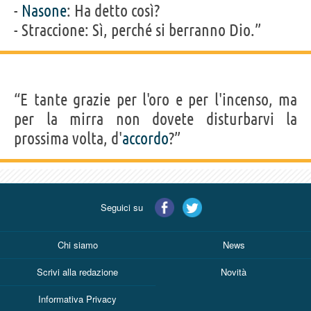
-
Nasone
: Ha detto così?
- Straccione: Sì, perché si berranno Dio.”
“E tante grazie per l'oro e per l'incenso, ma
per la mirra non dovete disturbarvi la
prossima volta, d'
accordo
?”
Seguici su
Chi siamo
News
Scrivi alla redazione
Novità
Informativa Privacy