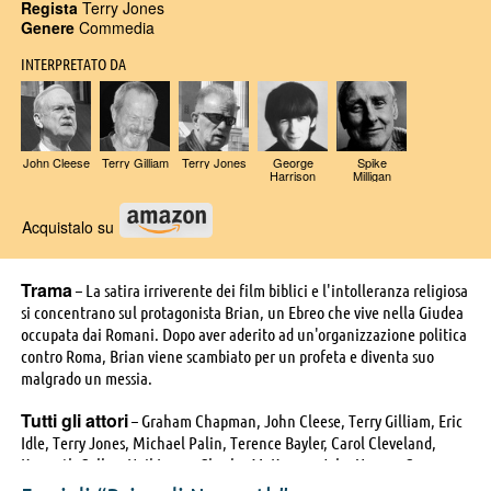
Regista
Terry Jones
Genere
Commedia
INTERPRETATO DA
John Cleese
Terry Gilliam
Terry Jones
George
Spike
Harrison
Milligan
Acquistalo su
Trama
– La satira irriverente dei film biblici e l'intolleranza religiosa
si concentrano sul protagonista Brian, un Ebreo che vive nella Giudea
occupata dai Romani. Dopo aver aderito ad un'organizzazione politica
contro Roma, Brian viene scambiato per un profeta e diventa suo
malgrado un messia.
Tutti gli attori
– Graham Chapman, John Cleese, Terry Gilliam, Eric
Idle, Terry Jones, Michael Palin, Terence Bayler, Carol Cleveland,
Kenneth Colley, Neil Innes, Charles McKeown, John Young, Gwen
Taylor, Sue Jones-Davies, Peter Brett, John Case, Chris Langham,