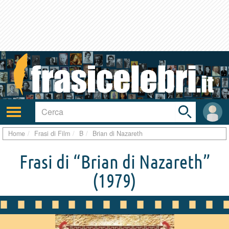
Toggle
search
bar
Attiva/disattiva
User
navigazione
area
Home
Frasi di Film
B
Brian di Nazareth
Frasi di “Brian di Nazareth”
(1979)