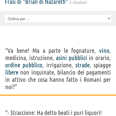
Frasi di “Brian di Nazareth”
3 citazioni
Andrew MacLachlan, Bernard McKenna, Spike Milligan, , George
Harrison, Charles Knode
“Va bene! Ma a parte le fognature,
vino
,
medicina, istruzione,
asini
pubblici
in orario,
ordine
pubblico
, irrigazione,
strade
, spiagge
libere
non inquinate, bilancio dei pagamenti
in attivo che cosa hanno fatto i Romani per
noi?”
“- Straccione: Ha detto beati i puri liquori!