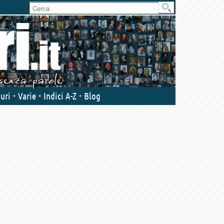
User
area
uri
Varie
Indici A-Z
Blog