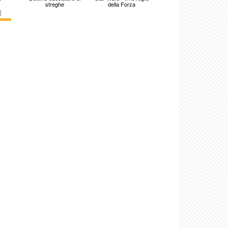
streghe
della Forza
]