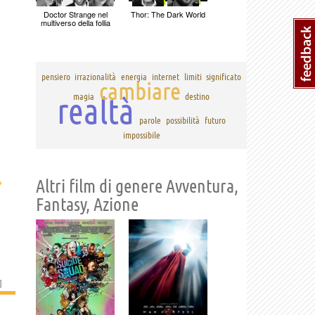
Doctor Strange nel
Thor: The Dark World
multiverso della follia
pensiero
irrazionalità
energia
internet
limiti
significato
cambiare
realtà
magia
destino
parole
possibilità
futuro
impossibile
›
Altri film di genere Avventura,
Fantasy, Azione
]