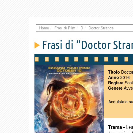
Home
Frasi di Film
D
Doctor Strange
Frasi di “Doctor Str
Titolo
Doctor
Anno
2016
Regista
Scot
Genere
Avven
Acquistalo s
Trama
– Neu