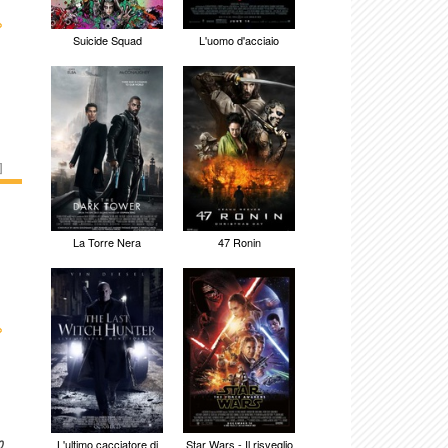
›
Suicide Squad
L'uomo d'acciaio
]
La Torre Nera
47 Ronin
›
o
L'ultimo cacciatore di
Star Wars - Il risveglio