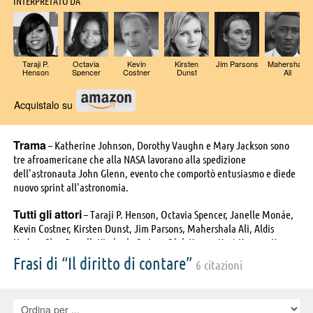
INTERPRETATO DA
Taraji P.
Octavia
Kevin
Kirsten
Jim Parsons
Mahershala
Henson
Spencer
Costner
Dunst
Ali
Acquistalo su
Trama
– Katherine Johnson, Dorothy Vaughn e Mary Jackson sono
tre afroamericane che alla NASA lavorano alla spedizione
dell'astronauta John Glenn, evento che comportò entusiasmo e diede
nuovo sprint all'astronomia.
Tutti gli attori
– Taraji P. Henson, Octavia Spencer, Janelle Monáe,
Kevin Costner, Kirsten Dunst, Jim Parsons, Mahershala Ali, Aldis
Hodge, Glen Powell, Kimberly Quinn, Olek Krupa, Kurt Krause, Ken
Strunk, Lidya Jewett, Donna Biscoe, Ariana Neal, Saniyya Sidney, Zani
Frasi di “Il diritto di contare”
6 citazioni
Jones Mbayise, Tre Stokes, Selah Kimbro Jones, Corey Mendell Parker,
Ashton Tyler, Alkoya Brunson, Karan Kendrick, Jaiden Kaine, Gregory
Alan Williams, Maria Howell, Arnell Powell, Ron Clinton Smith,
Crystal Lee Brown, Tequilla Whitfield, Dane Davenport, Evan