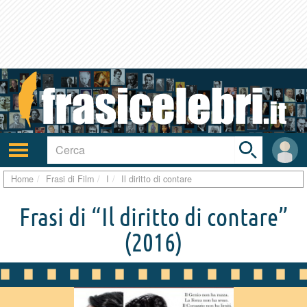
Toggle
search
bar
Attiva/disattiva
User
navigazione
area
Home
Frasi di Film
I
Il diritto di contare
Frasi di “Il diritto di contare”
(2016)