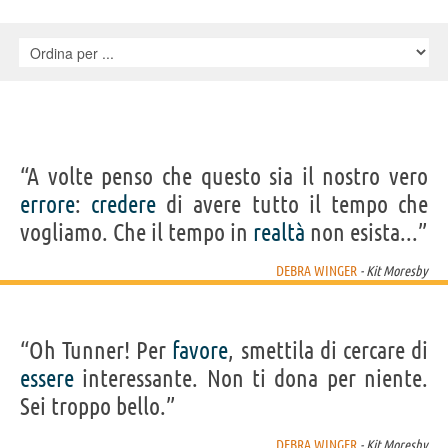
Alaoui, Mohamed Ixa, Ahmed Azoum, Alghabid Kanakan, Gambo
Alkabous, Sidi Kasko, Azahra Attayoub, Maghnia Mohamed, Oumou
Alghabid, Sidi Alkhadar, Paul Bowles, , Mouss
“A volte penso che questo sia il nostro vero
errore
:
credere
di avere tutto il tempo che
vogliamo. Che il tempo in
realtà
non esista...”
DEBRA WINGER
- Kit Moresby
“Oh Tunner! Per
favore
, smettila di cercare di
essere
interessante. Non ti dona per niente.
Sei troppo bello.”
DEBRA WINGER
- Kit Moresby