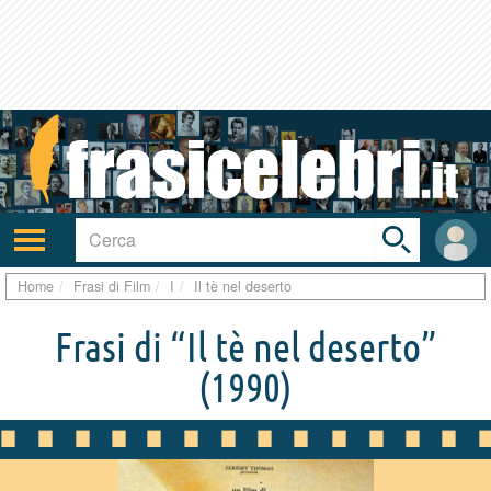
Toggle
search
bar
Attiva/disattiva
User
navigazione
area
Home
Frasi di Film
I
Il tè nel deserto
Frasi di “Il tè nel deserto”
(1990)