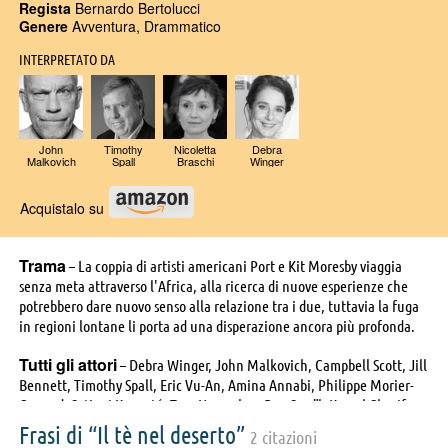
Regista
Bernardo Bertolucci
Genere
Avventura, Drammatico
INTERPRETATO DA
John
Timothy
Nicoletta
Debra
Malkovich
Spall
Braschi
Winger
Acquistalo su
Trama
– La coppia di artisti americani Port e Kit Moresby viaggia
senza meta attraverso l'Africa, alla ricerca di nuove esperienze che
potrebbero dare nuovo senso alla relazione tra i due, tuttavia la fuga
in regioni lontane li porta ad una disperazione ancora più profonda.
Tutti gli attori
– Debra Winger, John Malkovich, Campbell Scott, Jill
Bennett, Timothy Spall, Eric Vu-An, Amina Annabi, Philippe Morier-
Genoud, Sotigui Kouyaté, Tom Novembre, Ben Smaïl, Kamel Cherif,
Mohammed Afifi, Brahim Oubana, Carolyn De Fonseca, Veronica
Frasi di “Il tè nel deserto”
2 citazioni
Lazar, Rabea Tami, Nicoletta Braschi, Samiri Menouer, Keltoum