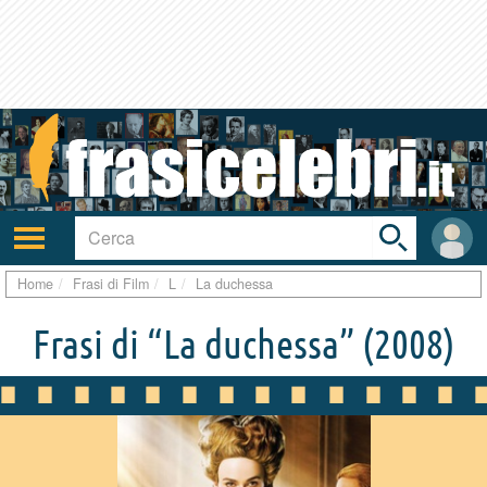
Toggle
search
bar
Attiva/disattiva
User
navigazione
area
Home
Frasi di Film
L
La duchessa
Frasi di “La duchessa”
(2008)