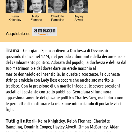
Keira
Ralph
Charlotte
Hayley
Knightley
Fiennes
Rampling
Atwell
Acquistalo su
Trama
– Georgiana Spencer diventa Duchessa di Devonshire
sposando il duca nel 1774, nel periodo culminante della decandenza e
del cambiamento politico. Adorata dal popolo, la duchessa è delusa dal
suo matrimonio e dal dover dare un erede maschio al
marito donnaiolo ed insensibile. In queste circostanze, la duchessa
stringe amicizia con Lady Bess e scopre che anche suo marito la
tradisce. Con la pressione di un marito infedele, le severe pressioni
sociali e il costante controllo pubblico, Georgiana si innamora
appassionatamente del giovane politico Charles Grey, ma il duca non
le permette di continuare la relazione minacciando di portarle via i
figli.
Tutti gli attori
– Keira Knightley, Ralph Fiennes, Charlotte
Rampling, Dominic Cooper, Hayley Atwell, Simon McBurney, Aidan