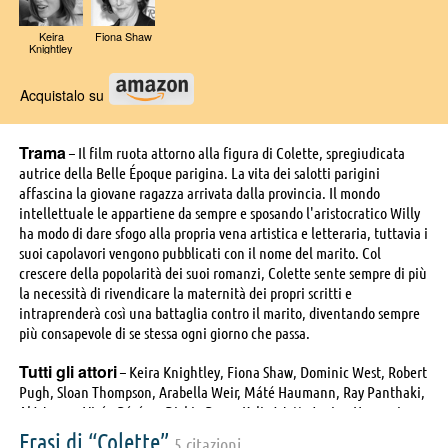
Keira
Fiona Shaw
Knightley
Acquistalo su
Trama
– Il film ruota attorno alla figura di Colette, spregiudicata
autrice della Belle Époque parigina. La vita dei salotti parigini
affascina la giovane ragazza arrivata dalla provincia. Il mondo
intellettuale le appartiene da sempre e sposando l'aristocratico Willy
ha modo di dare sfogo alla propria vena artistica e letteraria, tuttavia i
suoi capolavori vengono pubblicati con il nome del marito. Col
crescere della popolarità dei suoi romanzi, Colette sente sempre di più
la necessità di rivendicare la maternità dei propri scritti e
intraprenderà così una battaglia contro il marito, diventando sempre
più consapevole di se stessa ogni giorno che passa.
Tutti gli attori
– Keira Knightley, Fiona Shaw, Dominic West, Robert
Pugh, Sloan Thompson, Arabella Weir, Máté Haumann, Ray Panthaki,
Al Weaver, Virág Bárány, Dickie Beau, Kylie Watt, Janine Harouni,
Jake Graf, Joe Geary, Rebecca Root, Julian Wadham, Eleanor
Frasi di “Colette”
5 citazioni