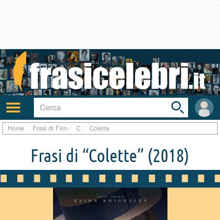
Toggle
search
bar
Attiva/disattiva
User
navigazione
area
Home
Frasi di Film
C
Colette
Frasi di “Colette”
(2018)