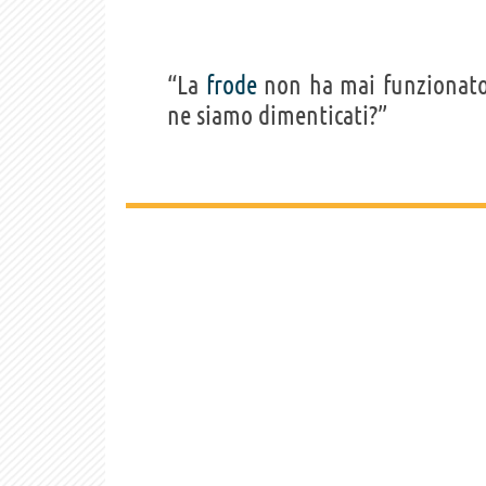
Howard Askin,
Beard, Eric B
Bracken, Sha
“La
frode
non ha mai funzionato,
George W. Bus
David Michael
ne siamo dimenticati?”
Timothy Corne
Douglas, John
Mark Falvo, S
Leigh Goodwin
Hames Jr., Ca
Holt, Nick Hw
Donald M. Kra
Reeves Londo
Candace McAd
Patterson, Ro
Rhodes, Margo
Jennifer Schi
Sigrist, Sara
Steele, Sean S
Thibodaux, M