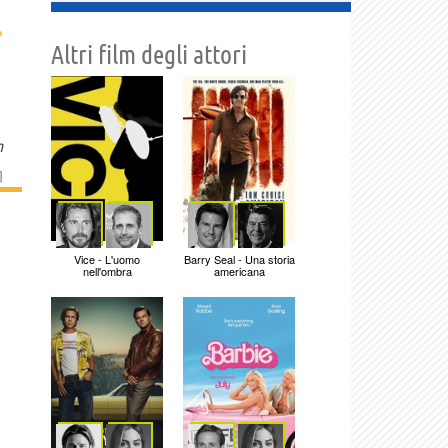
›
Altri film degli attori
.
m
]
n
Vice - L'uomo
Barry Seal - Una storia
nell'ombra
americana