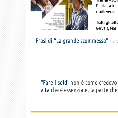
l'onda e a tra
risolleverann
Tutti gli att
Gervais, Mari
Rappold, Bran
Frasi di “La grande scommessa”
Steve Carell, 
5 cit
David Zalkind
Garrett Hines
Strong, Jeffr
Joseph Brooks
Davis, Wayne 
Heighlen Boyd
Karen Gillan,
“
Fare
i
soldi
non è come credevo 
Richard Thale
vita
che è essenziale, la parte che
James Yeargai
Wholey, David
Millard, John
Crawford, Tim
Dalton Alfort