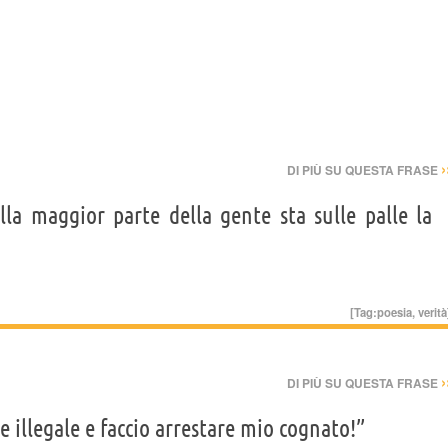
ina Michelle Williams, Pharrell Williams, Jesse Yarborough, James Zeiss
›
DI PIÙ SU QUESTA FRASE
alla maggior parte della gente sta sulle palle la
[Tag:
poesia
,
verità
›
DI PIÙ SU QUESTA FRASE
e illegale e faccio arrestare mio cognato!”