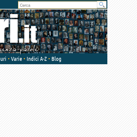
User
area
uri
Varie
Indici A-Z
Blog