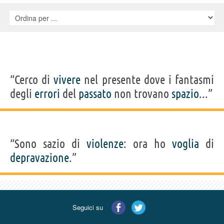
Riz Meedin, Sartaj Garewal, Neran Persaud, Andrew Rajan, Daniel
Brown, Aftab Sachak, Guy Singh, Harmage Singh Kalirai, Brian Caspe,
Robert Goodman, Rene Hajek, Semere-Ab Etmet Yohannes, Winter Ave
Zoli
“Cerco di
vivere
nel presente dove i fantasmi
degli
errori
del
passato
non trovano
spazio
...”
“Sono sazio di
violenze
: ora ho
voglia
di
depravazione
.”
Seguici su