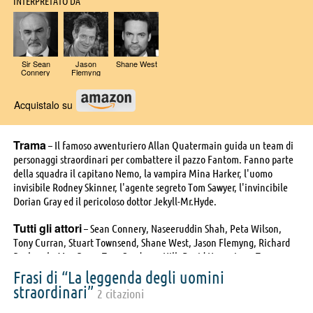
INTERPRETATO DA
Sir Sean
Jason
Shane West
Connery
Flemyng
Acquistalo su
Trama
– Il famoso avventuriero Allan Quatermain guida un team di
personaggi straordinari per combattere il pazzo Fantom. Fanno parte
della squadra il capitano Nemo, la vampira Mina Harker, l'uomo
invisibile Rodney Skinner, l'agente segreto Tom Sawyer, l'invincibile
Dorian Gray ed il pericoloso dottor Jekyll-Mr.Hyde.
Tutti gli attori
– Sean Connery, Naseeruddin Shah, Peta Wilson,
Tony Curran, Stuart Townsend, Shane West, Jason Flemyng, Richard
Roxburgh, Max Ryan, Tom Goodman-Hill, David Hemmings, Terry
O'Neill, Rudolf Pellar, Robert Willox, Robert Orr, Michael McGuffie,
Frasi di “La leggenda degli uomini
Joel Kirby, Marek Vasut, Ewart James Walters, Michal Grün, Robert
straordinari”
2 citazioni
Vahey, Sylvester Morand, Mariano Titanti, Huggy Leaver, Pavel
Bezdek, Stanislav Adamickij, James Babson, San Shella, Ellen Savaria,