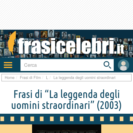
Toggle
search
bar
Attiva/disattiva
User
navigazione
area
Home
Frasi di Film
L
La leggenda degli uomini straordinari
Frasi di “La leggenda degli
uomini straordinari”
(2003)