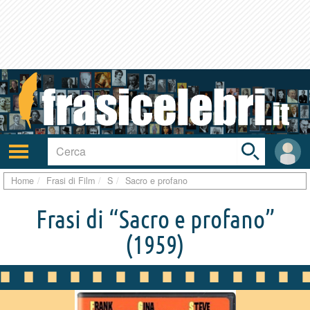
Toggle
search
bar
Attiva/disattiva
User
navigazione
area
Home
Frasi di Film
S
Sacro e profano
Frasi di “Sacro e profano”
(1959)