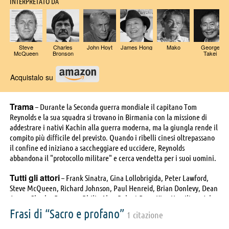
INTERPRETATO DA
Steve
Charles
John Hoyt
James Hong
Mako
George
McQueen
Bronson
Takei
Acquistalo su
Trama
– Durante la Seconda guerra mondiale il capitano Tom
Reynolds e la sua squadra si trovano in Birmania con la missione di
addestrare i nativi Kachin alla guerra moderna, ma la giungla rende il
compito più difficile del previsto. Quando i ribelli cinesi oltrepassano
il confine ed iniziano a saccheggiare ed uccidere, Reynolds
abbandona il "protocollo militare" e cerca vendetta per i suoi uomini.
Tutti gli attori
– Frank Sinatra, Gina Lollobrigida, Peter Lawford,
Steve McQueen, Richard Johnson, Paul Henreid, Brian Donlevy, Dean
Jones, Charles Bronson, Philip Ahn, Robert Bray, Kipp Hamilton, John
Hoyt, Whit Bissell, Richard Lupino, Aki Aleong, , Henry Amargo,
Frasi di “Sacro e profano”
1 citazione
Rayford Barnes, Charles Bateman, Chatu Singh Bedi, John Bryant,