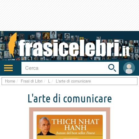
Toggle
search
bar
Attiva/disattiva
User
navigazione
area
Home
Frasi di Libri
L
L'arte di comunicare
L'arte di comunicare