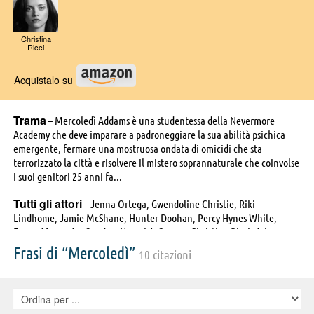
Christina
Ricci
Acquistalo su
Trama
– Mercoledì Addams è una studentessa della Nevermore
Academy che deve imparare a padroneggiare la sua abilità psichica
emergente, fermare una mostruosa ondata di omicidi che sta
terrorizzato la città e risolvere il mistero soprannaturale che coinvolse
i suoi genitori 25 anni fa...
Tutti gli attori
– Jenna Ortega, Gwendoline Christie, Riki
Lindhome, Jamie McShane, Hunter Doohan, Percy Hynes White,
Emma Myers, Joy Sunday, Naomi J. Ogawa, Christina Ricci, Johnna
Dias-Watson, Oliver Watson, Victor Dorobantu, Michael Okele, Moosa
Frasi di “Mercoledì”
10 citazioni
Mostafa, Luyanda Unati Lewis-Nyawo, Daniel Himschoot, Iman
Marson, Calum Ross, Cezar Grumazescu, George Burcea