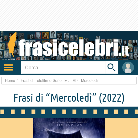
Toggle
search
bar
Attiva/disattiva
User
navigazione
area
Home
Frasi di Telefilm e Serie Tv
M
Mercoledì
Frasi di “Mercoledì”
(2022)